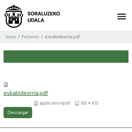
Inicio
Ficheros
eskabideorria.pdf
eskabideorria.pdf
application/pdf
88.4 KB
Descargar