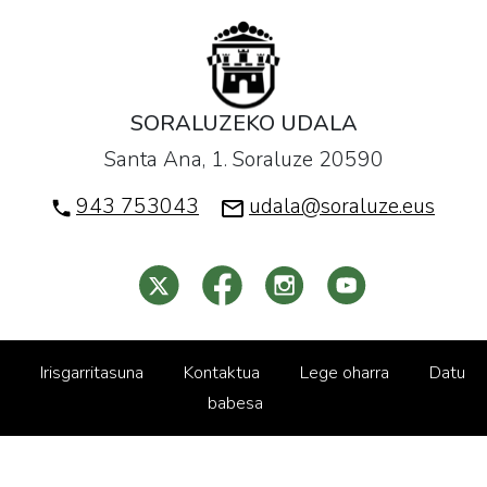
SORALUZEKO UDALA
Santa Ana, 1. Soraluze 20590
943 753043
udala@soraluze.eus
Irisgarritasuna
Kontaktua
Lege oharra
Datu
babesa