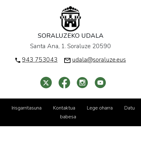
SORALUZEKO UDALA
Santa Ana, 1. Soraluze 20590
943 753043
udala@soraluze.eus
Irisgarritasuna
Kontaktua
Lege oharra
Datu
babesa