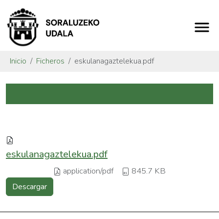
Inicio
Ficheros
eskulanagaztelekua.pdf
eskulanagaztelekua.pdf
application/pdf
845.7 KB
Descargar