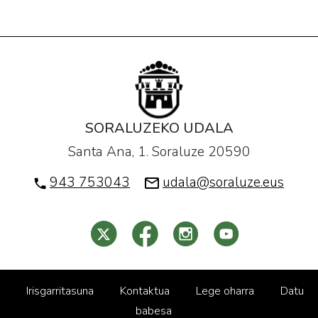
SORALUZEKO UDALA
Santa Ana, 1. Soraluze 20590
943 753043
udala@soraluze.eus
Irisgarritasuna
Kontaktua
Lege oharra
Datu
babesa