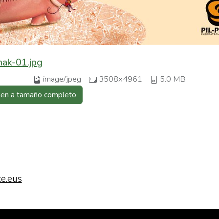
nak-01.jpg
image/jpeg
3508x4961
5.0 MB
gen a tamaño completo
e.eus