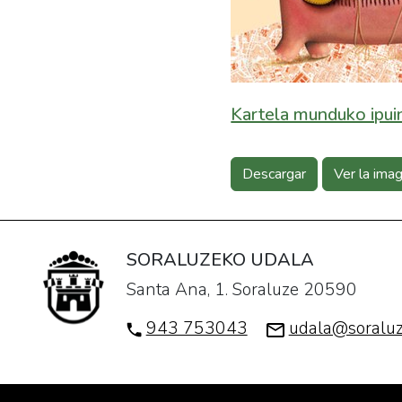
Kartela munduko ipui
Descargar
Ver la ima
SORALUZEKO UDALA
Santa Ana, 1. Soraluze 20590
943 753043
udala@soraluz