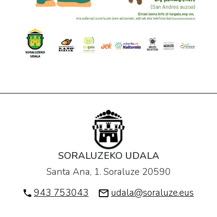
SORALUZEKO UDALA
Santa Ana, 1. Soraluze 20590
943 753043
udala@soraluze.eus