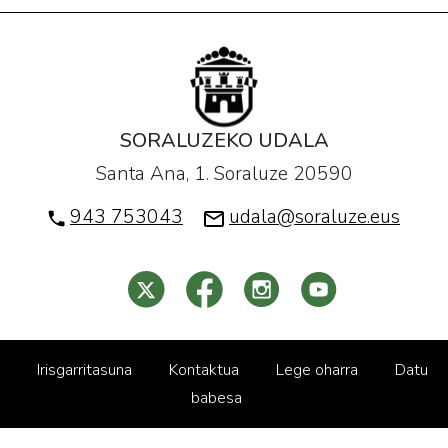
SORALUZEKO UDALA
Santa Ana, 1. Soraluze 20590
943 753043
udala@soraluze.eus
Irisgarritasuna
Kontaktua
Lege oharra
Datu
babesa