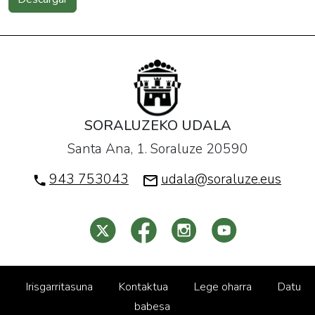
SORALUZEKO UDALA
Santa Ana, 1. Soraluze 20590
943 753043
udala@soraluze.eus
Irisgarritasuna
Kontaktua
Lege oharra
Datu
babesa