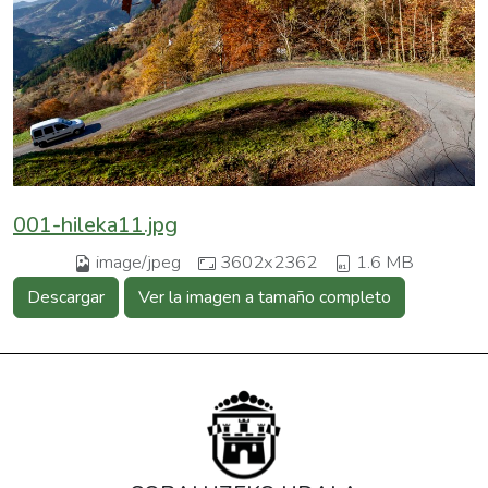
001-hileka11.jpg
image/jpeg
3602x2362
1.6 MB
Descargar
Ver la imagen a tamaño completo