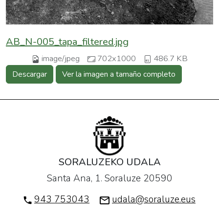
AB_N-005_tapa_filtered.jpg
image/jpeg
702x1000
486.7 KB
Descargar
Ver la imagen a tamaño completo
SORALUZEKO UDALA
Santa Ana, 1. Soraluze 20590
943 753043
udala@soraluze.eus