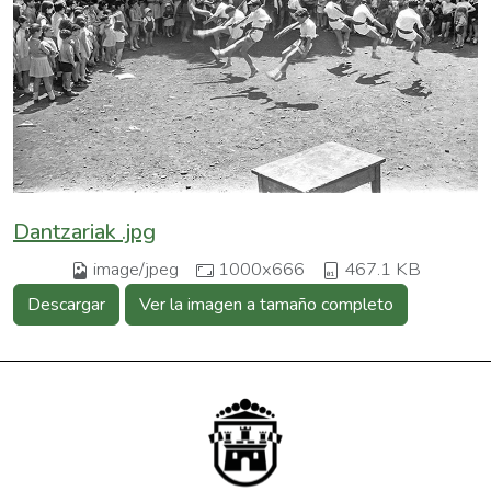
Dantzariak .jpg
image/jpeg
1000x666
467.1 KB
Descargar
Ver la imagen a tamaño completo