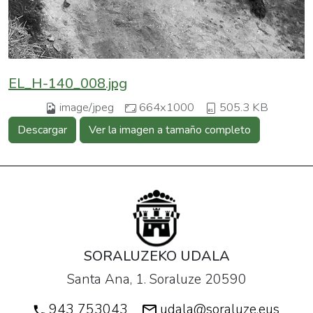
EL_H-140_008.jpg
image/jpeg
664x1000
505.3 KB
Descargar
Ver la imagen a tamaño completo
SORALUZEKO UDALA
Santa Ana, 1. Soraluze 20590
943 753043
udala@soraluze.eus