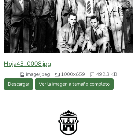
Hoja43_0008.jpg
image/jpeg
1000x659
492.3 KB
Descargar
Ver la imagen a tamaño completo