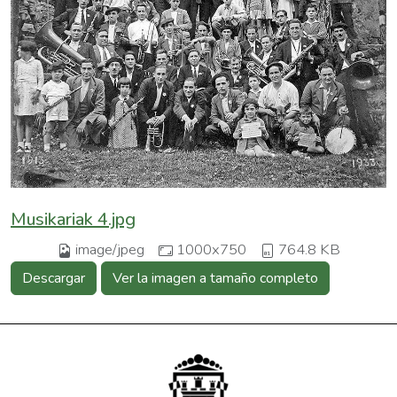
Musikariak 4.jpg
image/jpeg
1000x750
764.8 KB
Descargar
Ver la imagen a tamaño completo