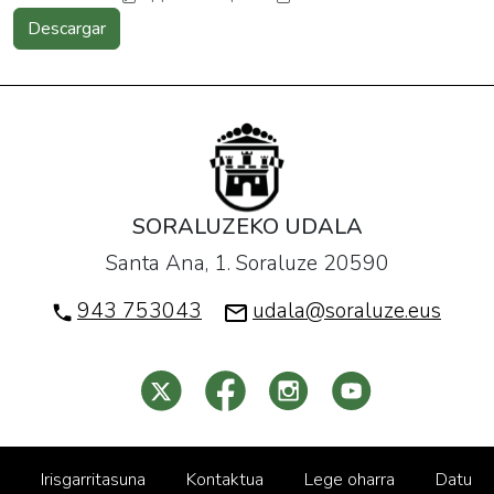
Descargar
SORALUZEKO UDALA
Santa Ana, 1. Soraluze 20590
943 753043
udala@soraluze.eus
Irisgarritasuna
Kontaktua
Lege oharra
Datu