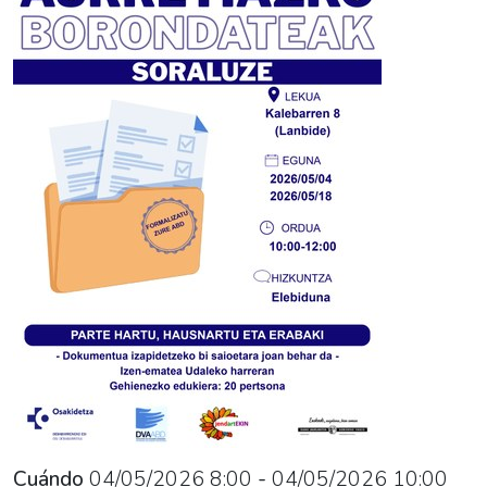
05-
04T12:00:00+02:00
Taller
para
la
elaboración
de
un
documento
que
deje
constancia
previa
de
la
atención
sanitaria
Cuándo
04/05/2026
8:00
-
04/05/2026
10:00