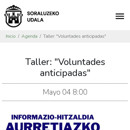
Inicio
Agenda
Taller: "Voluntades anticipadas"
https://www.soraluze.eus/es/agenda/taller-
Taller: "Voluntades
voluntades-
anticipadas
anticipadas"
Taller:
"Voluntades
Mayo
04
8:00
anticipadas"
2026-
05-
04T10:00:00+02:00
2026-