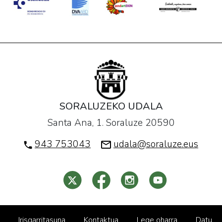
SORALUZEKO UDALA
Santa Ana, 1. Soraluze 20590
943 753043
udala@soraluze.eus
Irisgarritasuna
Kontaktua
Lege oharra
Datu