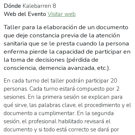
que
Dónde
Kalebarren 8
se
Web del Evento
Visitar web
le
Taller para la elaboración de un documento
presta
que deje constancia previa de la atención
cuando
sanitaria que se le presta cuando la persona
la
enferma pierde la capacidad de participar en
persona
la toma de decisiones (pérdida de
enferma
consciencia, demencia avanzada, etc.).
pierde
la
En cada turno del taller podrán participar 20
capacidad
personas. Cada turno estará compuesto por 2
de
sesiones. En la primera sesión se explican para
participar
qué sirve, las palabras clave, el procedimiento y el
en
documento a cumplimentar. En la segunda
la
sesión, el profesional habilitado revisará el
toma
documento y si todo está correcto se dará por