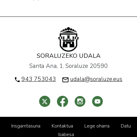
SORALUZEKO UDALA
Santa Ana, 1. Soraluze 20590
943 753043
udala@soraluze.eus
Irisgarritasuna
Kontaktua
Lege oharra
Datu
babesa