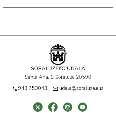
SORALUZEKO UDALA
Santa Ana, 1. Soraluze 20590
943 753043
udala@soraluze.eus