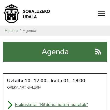
Hasiera
Agenda
Agenda
Uztaila
10
17:00
-
Iraila
01
18:00
OREKA ART GALERIA
Erakusketa: "Bilduma baten txatalak"