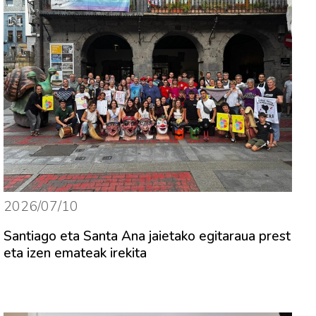
2026/07/10
Santiago eta Santa Ana jaietako egitaraua prest
eta izen emateak irekita