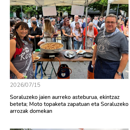
2026/07/15
Soraluzeko jaien aurreko asteburua, ekintzaz
beteta; Moto topaketa zapatuan eta Soraluzeko
arrozak domekan