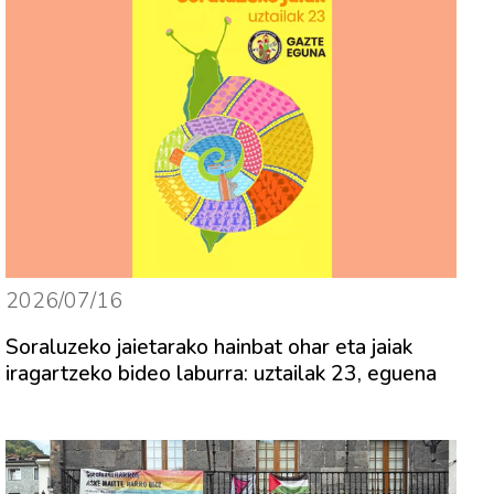
2026/07/16
Soraluzeko jaietarako hainbat ohar eta jaiak
iragartzeko bideo laburra: uztailak 23, eguena