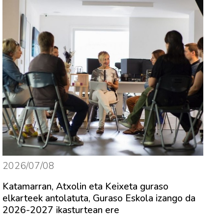
2026/07/08
Katamarran, Atxolin eta Keixeta guraso
elkarteek antolatuta, Guraso Eskola izango da
2026-2027 ikasturtean ere