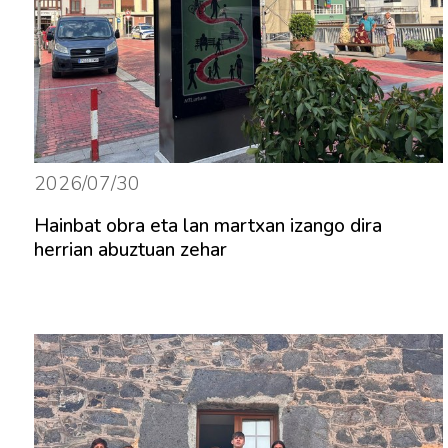
2026/07/30
Hainbat obra eta lan martxan izango dira
herrian abuztuan zehar