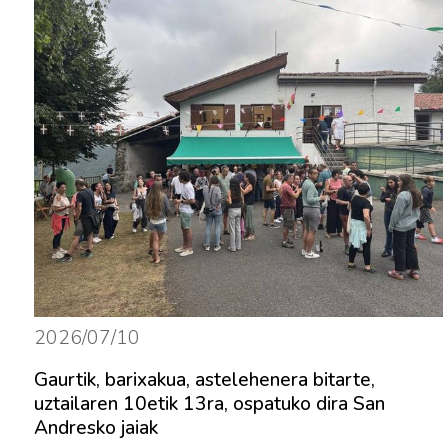
2026/07/10
Gaurtik, barixakua, astelehenera bitarte,
uztailaren 10etik 13ra, ospatuko dira San
Andresko jaiak