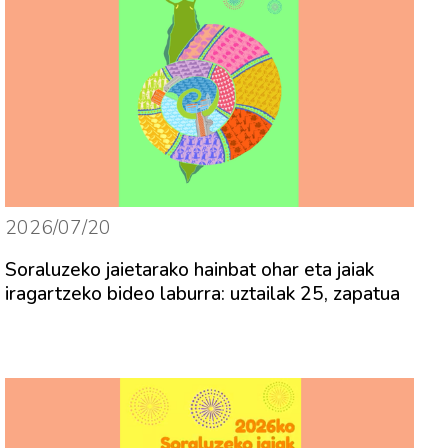
2026/07/20
Soraluzeko jaietarako hainbat ohar eta jaiak
iragartzeko bideo laburra: uztailak 25, zapatua