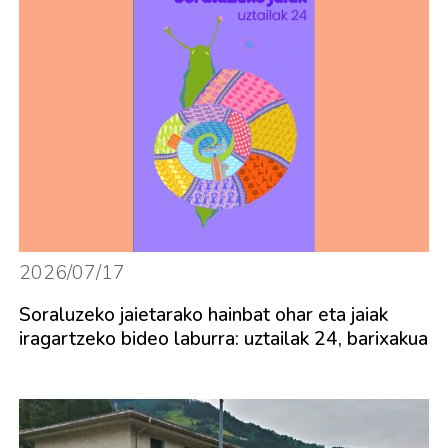
2026/07/17
Soraluzeko jaietarako hainbat ohar eta jaiak
iragartzeko bideo laburra: uztailak 24, barixakua