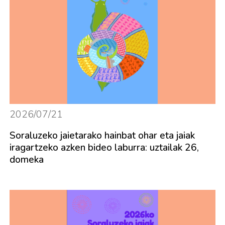
2026/07/21
Soraluzeko jaietarako hainbat ohar eta jaiak
iragartzeko azken bideo laburra: uztailak 26,
domeka