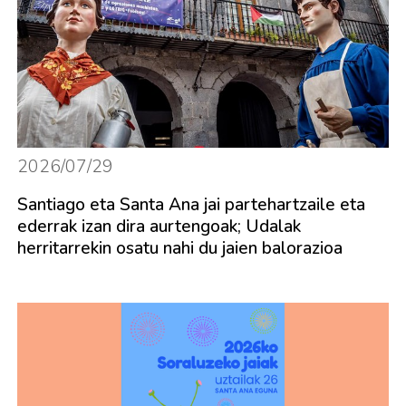
2026/07/29
Santiago eta Santa Ana jai partehartzaile eta
ederrak izan dira aurtengoak; Udalak
herritarrekin osatu nahi du jaien balorazioa