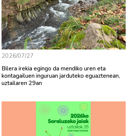
2026/07/27
Bilera irekia egingo da mendiko uren eta
kontagailuen inguruan jarduteko eguaztenean,
uztailaren 29an