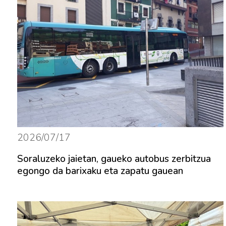
2026/07/17
Soraluzeko jaietan, gaueko autobus zerbitzua
egongo da barixaku eta zapatu gauean