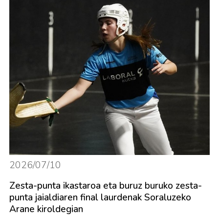
2026/07/10
Zesta-punta ikastaroa eta buruz buruko zesta-
punta jaialdiaren final laurdenak Soraluzeko
Arane kiroldegian