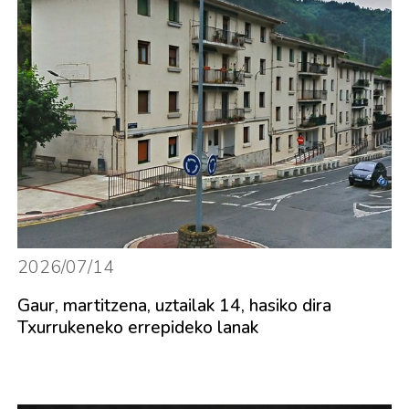
2026/07/14
Gaur, martitzena, uztailak 14, hasiko dira
Txurrukeneko errepideko lanak