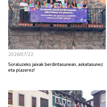
2026/07/22
Soraluzeko jaixak berdintasunean, askatasunez
eta plazerez!