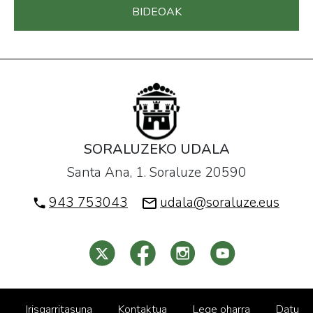
BIDEOAK
SORALUZEKO UDALA
Santa Ana, 1. Soraluze 20590
943 753043
udala@soraluze.eus
Irisgarritasuna
Kontaktua
Lege oharra
Datu