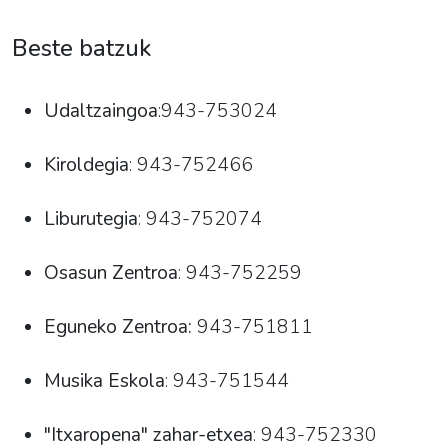
Beste batzuk
Udaltzaingoa
:943-753024
Kiroldegia
: 943-752466
Liburutegia
: 943-752074
Osasun Zentroa
: 943-752259
Eguneko Zentroa:
943-751811
Musika Eskola
: 943-751544
"Itxaropena" zahar-etxea
:
943-752330