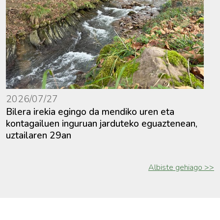
2026/07/27
Bilera irekia egingo da mendiko uren eta
kontagailuen inguruan jarduteko eguaztenean,
uztailaren 29an
Albiste gehiago >>