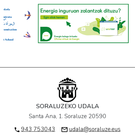
SORALUZEKO UDALA
Santa Ana, 1. Soraluze 20590
943 753043
udala@soraluze.eus