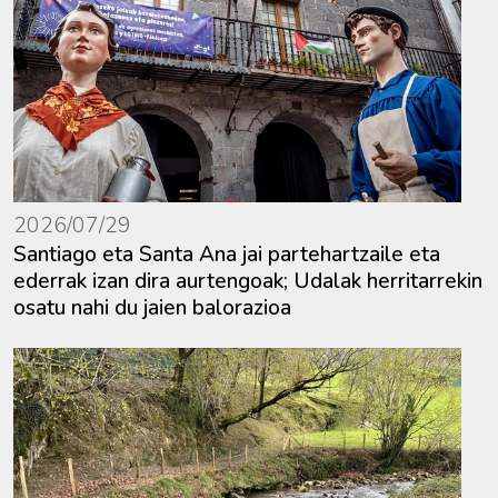
2026/07/29
Santiago eta Santa Ana jai partehartzaile eta
ederrak izan dira aurtengoak; Udalak herritarrekin
osatu nahi du jaien balorazioa