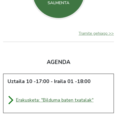
SALMENTA
Tramite gehiago >>
AGENDA
Uztaila
10
17:00
-
Iraila
01
18:00
Erakusketa: "Bilduma baten txatalak"