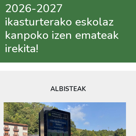
aplikazioa eskur
skolaz
Android eta iOS
mateak
sistema eragilee
Deskargatu klik
ALBISTEAK