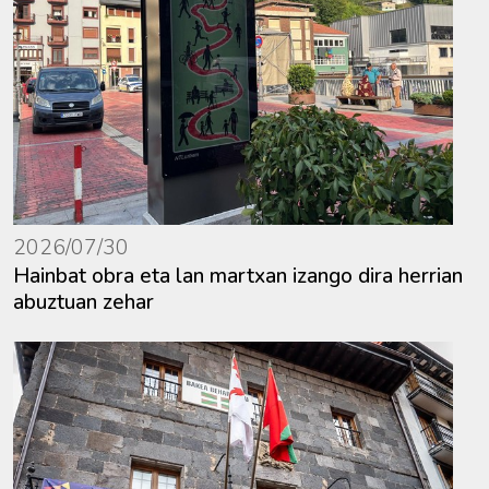
2026/07/30
Hainbat obra eta lan martxan izango dira herrian
abuztuan zehar