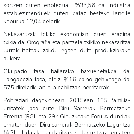
sortzen duten enplegua %35,56 da, industria
establezimenduek duten bataz besteko langile
kopurua 12,04 delarik.
Nekazaritzak tokiko ekonomian duen eragina
txikia da. Orografia eta partzela txikiko nekazaritza
lurrak izateak zaildu egiten dute produkziorako
aukera.
Okupazio tasa bailarako baxuenetakoa da.
Langabezia tasa, aldiz, %16 baino gehixeago da,
575 direlarik lan bila dabiltzan herritarrak.
Pobreziari dagokionean, 2015ean 185 familia-
unitatek jaso dute Diru Sarrerak Bermatzeko
Errenta (RGI) eta 29k Gipuzkoako Foru Aldundiak
ematen duen Diru sarrerak Bermatzeko Laguntza
(AGI). Udalak Jaurlaritzaren laguntzaz ematen