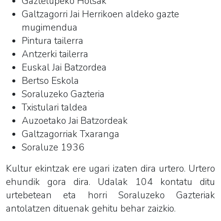
Gaztelupeko Hotsak
Galtzagorri Jai Herrikoen aldeko gazte
mugimendua
Pintura tailerra
Antzerki tailerra
Euskal Jai Batzordea
Bertso Eskola
Soraluzeko Gazteria
Txistulari taldea
Auzoetako Jai Batzordeak
Galtzagorriak Txaranga
Soraluze 1936
Kultur ekintzak ere ugari izaten dira urtero. Urtero
ehundik gora dira. Udalak 104 kontatu ditu
urtebetean eta horri Soraluzeko Gazteriak
antolatzen dituenak gehitu behar zaizkio.