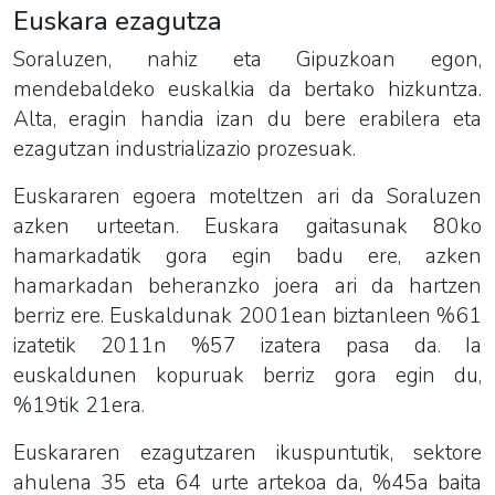
Euskara ezagutza
Soraluzen, nahiz eta Gipuzkoan egon,
mendebaldeko euskalkia da bertako hizkuntza.
Alta, eragin handia izan du bere erabilera eta
ezagutzan industrializazio prozesuak.
Euskararen egoera moteltzen ari da Soraluzen
azken urteetan. Euskara gaitasunak 80ko
hamarkadatik gora egin badu ere, azken
hamarkadan beheranzko joera ari da hartzen
berriz ere. Euskaldunak 2001ean biztanleen %61
izatetik 2011n %57 izatera pasa da. Ia
euskaldunen kopuruak berriz gora egin du,
%19tik 21era.
Euskararen ezagutzaren ikuspuntutik, sektore
ahulena 35 eta 64 urte artekoa da, %45a baita