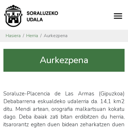
Hasiera
Herria
Aurkezpena
Aurkezpena
Soraluze-Placencia de Las Armas (Gipuzkoa)
Debabarrena eskualdeko udalerria da. 14,1 km2
ditu. Mendi artean, orografia malkartsuan kokatu
dago. Deba ibaiak zati bitan erdibitzen du herria,
itsarorantz egiten duen bidean zeharkatzen duen