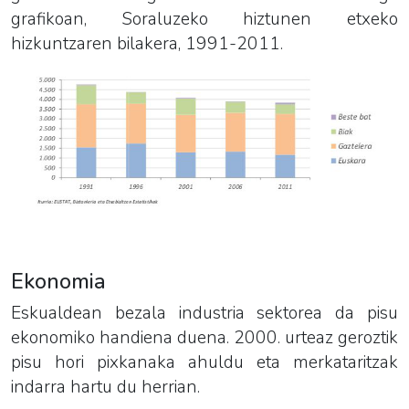
grafikoan, Soraluzeko hiztunen etxeko
hizkuntzaren bilakera, 1991-2011.
Ekonomia
Eskualdean bezala industria sektorea da pisu
ekonomiko handiena duena. 2000. urteaz geroztik
pisu hori pixkanaka ahuldu eta merkataritzak
indarra hartu du herrian.