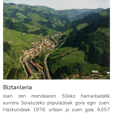
Biztanleria
Joan zen mendearen 50eko hamarkadatik
aurrera Soraluzeko populazioak gora egin zuen.
Hazkundeak 1976. urtean jo zuen goia, 6.057