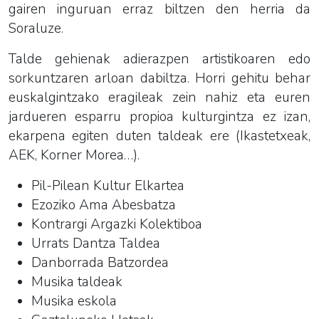
gairen inguruan erraz biltzen den herria da
Soraluze.
Talde gehienak adierazpen artistikoaren edo
sorkuntzaren arloan dabiltza. Horri gehitu behar
euskalgintzako eragileak zein nahiz eta euren
jardueren esparru propioa kulturgintza ez izan,
ekarpena egiten duten taldeak ere (Ikastetxeak,
AEK, Korner Morea…).
Pil-Pilean Kultur Elkartea
Ezoziko Ama Abesbatza
Kontrargi Argazki Kolektiboa
Urrats Dantza Taldea
Danborrada Batzordea
Musika taldeak
Musika eskola