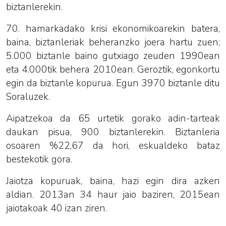
biztanlerekin.
70. hamarkadako krisi ekonomikoarekin batera,
baina, biztanleriak beheranzko joera hartu zuen;
5.000 biztanle baino gutxiago zeuden 1990ean
eta 4.000tik behera 2010ean. Geroztik, egonkortu
egin da biztanle kopurua. Egun 3970 biztanle ditu
Soraluzek.
Aipatzekoa da 65 urtetik gorako adin-tarteak
daukan pisua, 900 biztanlerekin. Biztanleria
osoaren %22,67 da hori, eskualdeko bataz
bestekotik gora.
Jaiotza kopuruak, baina, hazi egin dira azken
aldian. 2013an 34 haur jaio baziren, 2015ean
jaiotakoak 40 izan ziren.