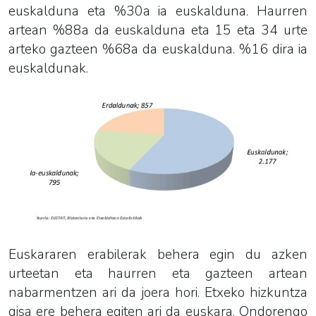
euskalduna eta %30a ia euskalduna. Haurren
artean %88a da euskalduna eta 15 eta 34 urte
arteko gazteen %68a da euskalduna. %16 dira ia
euskaldunak.
Euskararen erabilerak behera egin du azken
urteetan eta haurren eta gazteen artean
nabarmentzen ari da joera hori. Etxeko hizkuntza
gisa ere behera egiten ari da euskara. Ondorengo