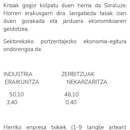
Krisiak gogor kolpatu duen herria da Soraluze.
Horren erakusgarri dira langabezia tasak izan
duen gorakada eta jarduera ekonomikoaren
geldotzea.
Sektorekako portzentajezko ekonomia-egitura
ondorengoa da:
INDUSTRIA ZERBITZUAK
ERAIKUNTZA NEKARZARITZA
50,10 46,10
3,40 0,40
Herriko enpresa txikiek (1-9 langile artean)