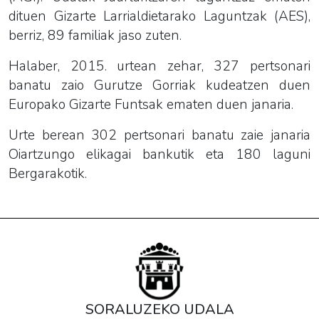
dituen Gizarte Larrialdietarako Laguntzak (AES),
berriz, 89 familiak jaso zuten.
Halaber, 2015. urtean zehar, 327 pertsonari
banatu zaio Gurutze Gorriak kudeatzen duen
Europako Gizarte Funtsak ematen duen janaria.
Urte berean 302 pertsonari banatu zaie janaria
Oiartzungo elikagai bankutik eta 180 laguni
Bergarakotik.
SORALUZEKO UDALA