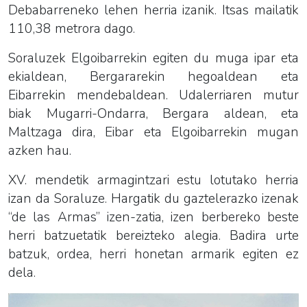
Debabarreneko lehen herria izanik. Itsas mailatik
110,38 metrora dago.
Soraluzek Elgoibarrekin egiten du muga ipar eta
ekialdean, Bergararekin hegoaldean eta
Eibarrekin mendebaldean. Udalerriaren mutur
biak Mugarri-Ondarra, Bergara aldean, eta
Maltzaga dira, Eibar eta Elgoibarrekin mugan
azken hau.
XV. mendetik armagintzari estu lotutako herria
izan da Soraluze. Hargatik du gaztelerazko izenak
“de las Armas” izen-zatia, izen berbereko beste
herri batzuetatik bereizteko alegia.
Badira urte
batzuk, ordea, herri honetan armarik egiten ez
dela.