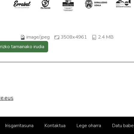
image/jpeg
3508x4961
2.4 MB
rrizko tamainako irudia
e.eus
Irisgarritasuna
Kontaktua
Lege oharra
Datu babe