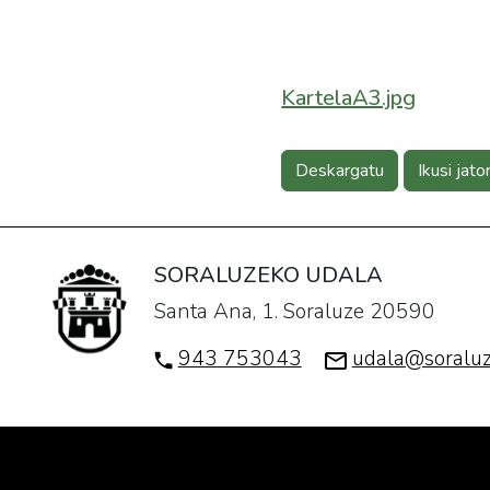
KartelaA3.jpg
Deskargatu
Ikusi jato
SORALUZEKO UDALA
Santa Ana, 1. Soraluze 20590
943 753043
udala@soraluz