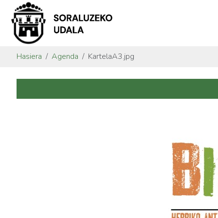
Hasiera
Agenda
KartelaA3.jpg