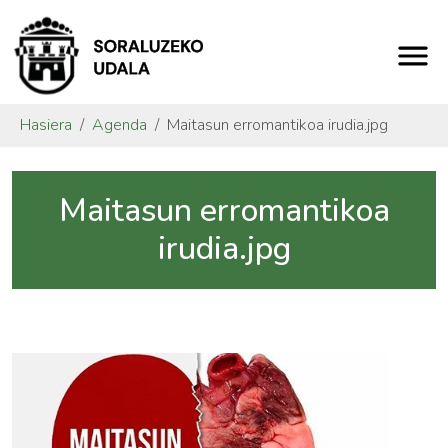
Hasiera
Agenda
Maitasun erromantikoa irudia.jpg
Maitasun erromantikoa
irudia.jpg