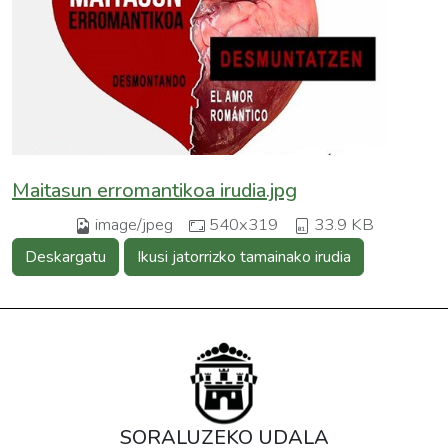
Maitasun erromantikoa irudia.jpg
image/jpeg
540x319
33.9 KB
Deskargatu
Ikusi jatorrizko tamainako irudia
SORALUZEKO UDALA