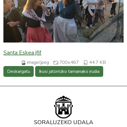
Santa Eskea.jfif
image/jpeg
700x467
44.7 KB
Deskargatu
Ikusi jatorrizko tamainako irudia
SORALUZEKO UDALA