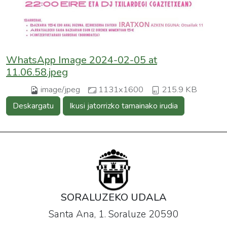
WhatsApp Image 2024-02-05 at
11.06.58.jpeg
image/jpeg
1131x1600
215.9 KB
Deskargatu
Ikusi jatorrizko tamainako irudia
SORALUZEKO UDALA
Santa Ana, 1. Soraluze 20590