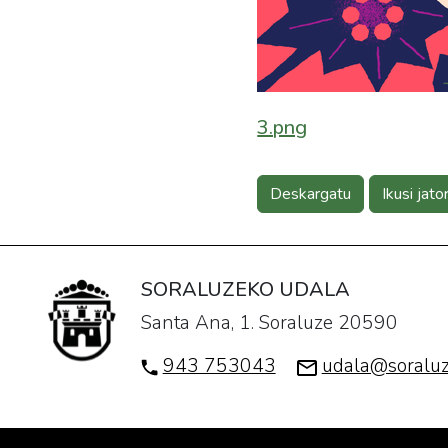
3.png
Deskargatu
Ikusi jato
SORALUZEKO UDALA
Santa Ana, 1. Soraluze 20590
943 753043
udala@soraluz