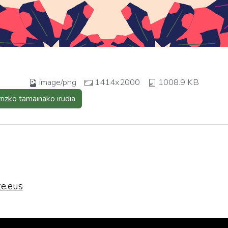
image/png
1414x2000
1008.9 KB
rrizko tamainako irudia
e.eus