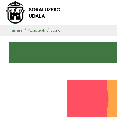
Hasiera
Albisteak
3.png