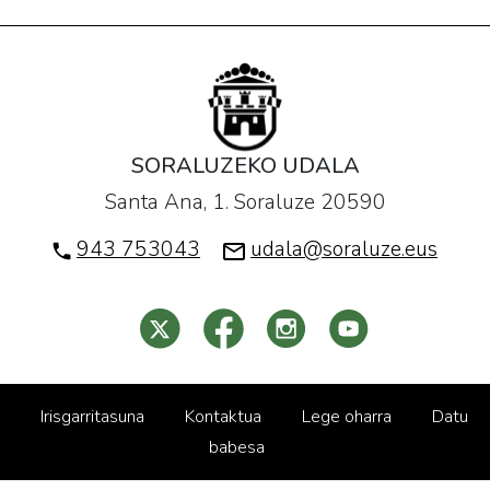
SORALUZEKO UDALA
Santa Ana, 1. Soraluze 20590
943 753043
udala@soraluze.eus
Irisgarritasuna
Kontaktua
Lege oharra
Datu
babesa