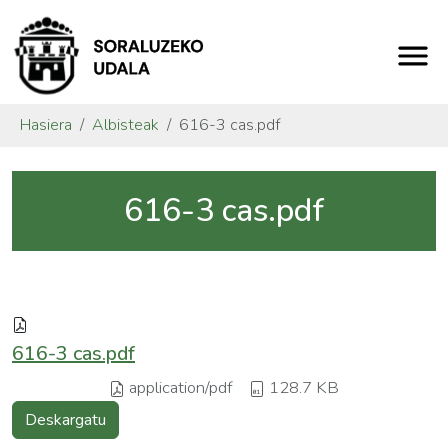
Hasiera
Albisteak
616-3 cas.pdf
616-3 cas.pdf
616-3 cas.pdf
application/pdf
128.7 KB
Deskargatu