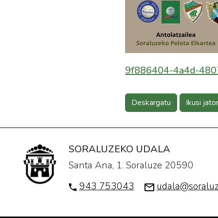
9f886404-4a4d-4807
Deskargatu
Ikusi jato
SORALUZEKO UDALA
Santa Ana, 1. Soraluze 20590
943 753043
udala@soraluz