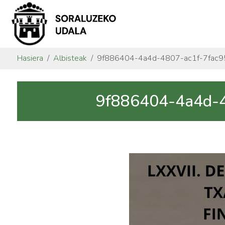
Hasiera
Albisteak
9f886404-4a4d-4807-ac1f-7fac9
9f886404-4a4d-4