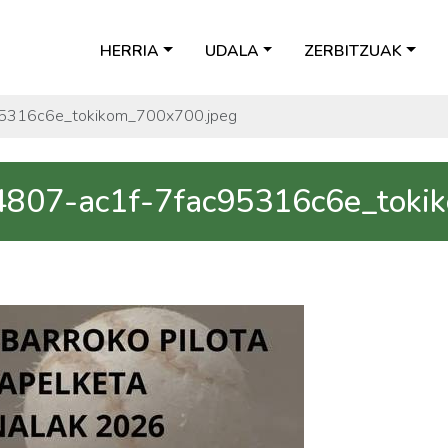
HERRIA
UDALA
ZERBITZUAK
5316c6e_tokikom_700x700.jpeg
807-ac1f-7fac95316c6e_toki