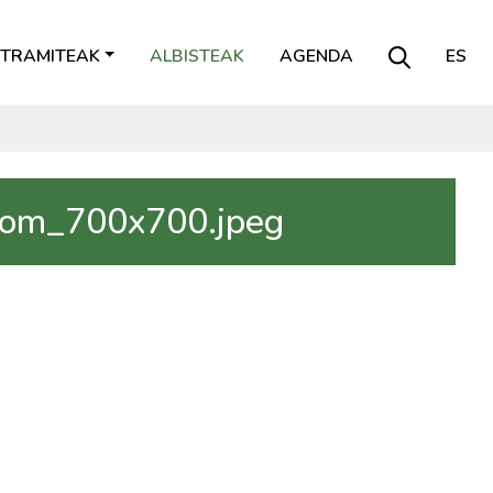
TRAMITEAK
ALBISTEAK
AGENDA
ES
kom_700x700.jpeg