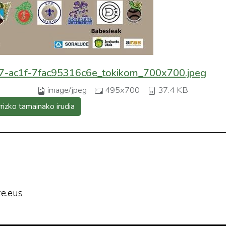
-ac1f-7fac95316c6e_tokikom_700x700.jpeg
image/jpeg
495x700
37.4 KB
rrizko tamainako irudia
e.eus