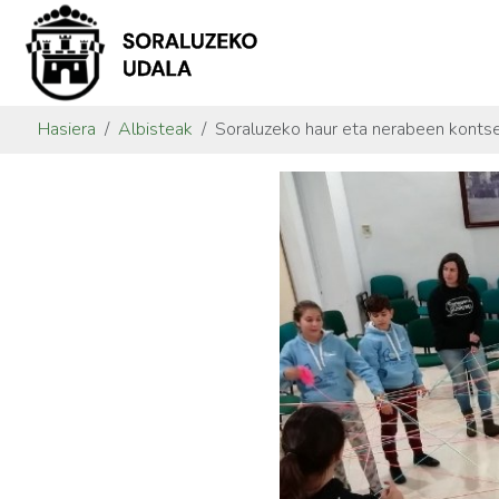
Hasiera
Albisteak
Soraluzeko haur eta nerabeen kontsei