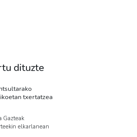
tu dituzte
ntsultarako
likoetan txertatzea
ta Gazteak
rteekin elkarlanean