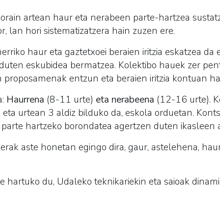
 orain artean haur eta nerabeen parte-hartzea sustat
r, lan hori sistematizatzera hain zuzen ere.
rriko haur eta gaztetxoei beraien iritzia eskatzea da 
 duten eskubidea bermatzea. Kolektibo hauek zer pen
n proposamenak entzun eta beraien iritzia kontuan ha
a:
Haurrena
(8-11 urte)
eta
nerabeena
(12-16 urte). K
eta urtean 3 aldiz bilduko da, eskola orduetan. Konts
 parte hartzeko borondatea agertzen duten ikasleen ar
erak aste honetan egingo dira, gaur, astelehena, haur
e hartuko du, Udaleko teknikariekin eta saioak dinam