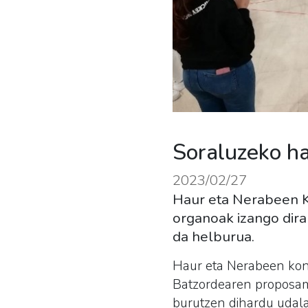
Soraluzeko ha
2023/02/27
Haur eta Nerabeen Ko
organoak izango dira
da helburua.
Haur eta Nerabeen kont
Batzordearen proposame
burutzen dihardu udala