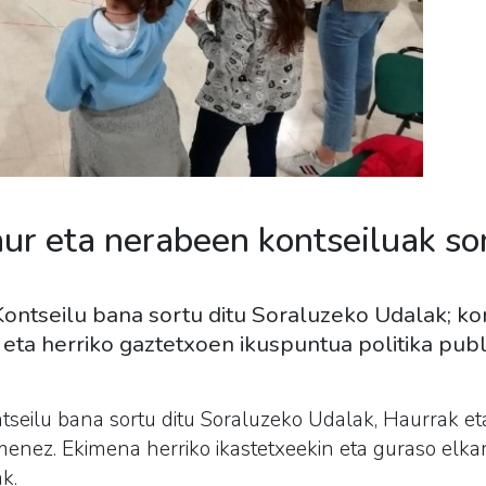
ur eta nerabeen kontseiluak sor
ntseilu bana sortu ditu Soraluzeko Udalak; ko
 eta herriko gaztetxoen ikuspuntua politika pub
seilu bana sortu ditu Soraluzeko Udalak, Haurrak e
nez. Ekimena herriko ikastetxeekin eta guraso elka
k.