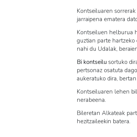
Kontseiluaren sorrerak
jarraipena ematera dato
Kontseiluen helburua he
guztian parte hartzeko
nahi du Udalak, beraie
Bi kontseilu
sortuko dir
pertsonaz osatuta dago 
aukeratuko dira, bertan
Kontseiluaren lehen bil
nerabeena.
Bileretan Alkateak part
hezitzaileekin batera.