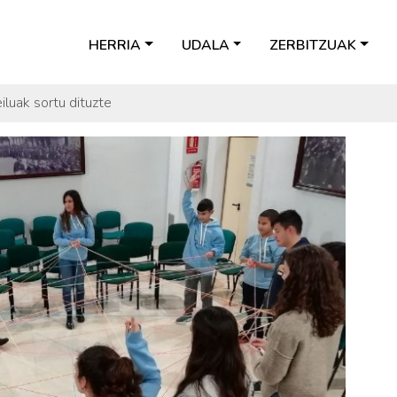
HERRIA
UDALA
ZERBITZUAK
luak sortu dituzte