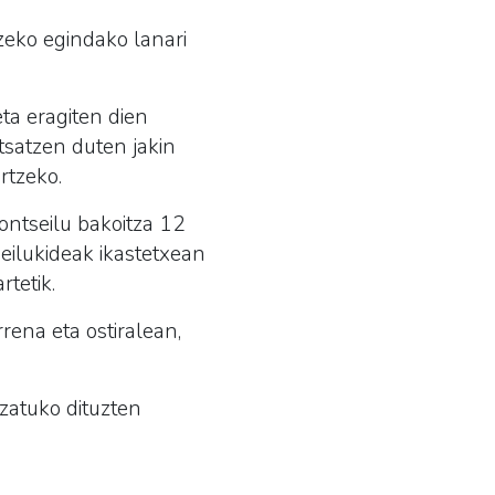
zeko egindako lanari
eta eragiten dien
tsatzen duten jakin
rtzeko.
ontseilu bakoitza 12
eilukideak ikastetxean
tetik.
rena eta ostiralean,
izatuko dituzten