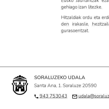
Eusko Jaurlaritzak e
gehiago izan litezke.
Hitzaldiak ordu eta erd
den irakasle, hezitz
gurasoentzat.
SORALUZEKO UDALA
Santa Ana, 1. Soraluze 20590
943 753043
udala@soraluz