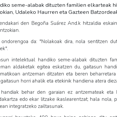
iko seme-alabak dituzten familien elkarteak hit
tzokian, Udaleko Haurren eta Gazteen Batzordeak
ndakari den Begoña Suárez And.k hitzaldia eskaini
ntzokian.
a ondorengoa da: "Nolakoak dira, nola sentitzen du
ek".
asun intelektual handiko seme-alabak dituzten fam
eman aldaketak egitea eskatzen du, gaitasun hand
ematikoan antzeman ditzaten eta beren beharretara
gaitasun horri ahalik eta etekinik handiena atera diez
handiak behar den garaian ez antzemateak eta 
akartza edo ekar litzake ikaslearentzat; hala nola, 
ean integratzeko zailtasunak.