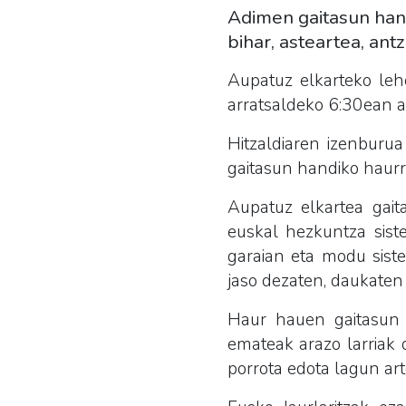
Adimen gaitasun hand
bihar, asteartea, an
Aupatuz elkarteko lehe
arratsaldeko 6:30ean a
Hitzaldiaren izenburu
gaitasun handiko haurr
Aupatuz elkartea gait
euskal hezkuntza sist
garaian eta modu sist
jaso dezaten, daukaten 
Haur hauen gaitasun 
emateak arazo larriak d
porrota edota lagun art