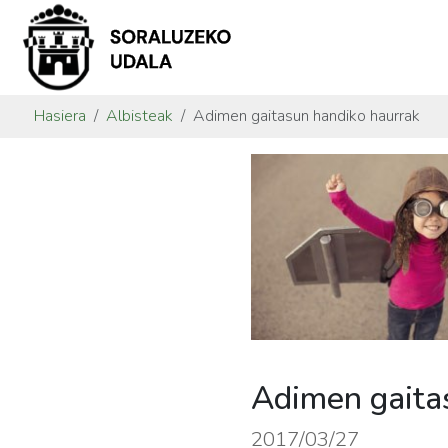
Hasiera
Albisteak
Adimen gaitasun handiko haurrak
Adimen gaita
2017/03/27