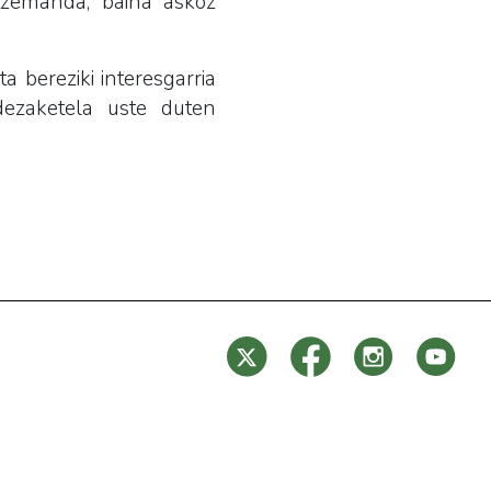
tzemanda, baina askoz
a bereziki interesgarria
dezaketela uste duten