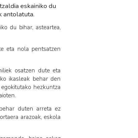
zaldia eskainiko du
 antolatuta.
ko du bihar, asteartea,
te eta nola pentsatzen
iliek osatzen dute eta
iko ikasleak behar den
 egokitutako hezkuntza
aioten.
behar duten arreta ez
portaera arazoak, eskola