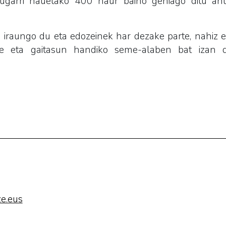
zaugarri hauetako 400 haur baino gehiago ditu an
i iraungo du eta edozeinek har dezake parte, nahiz et
aile eta gaitasun handiko seme-alaben bat izan 
e.eus