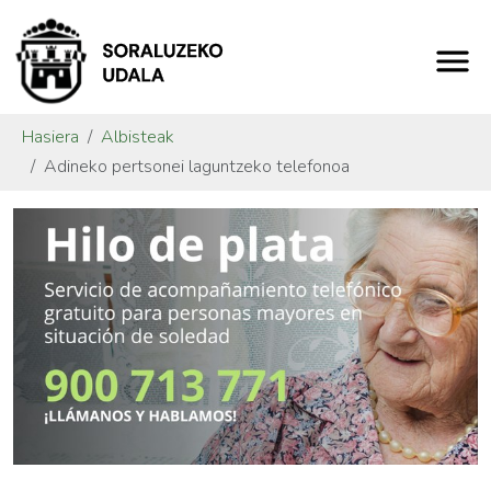
Hasiera
Albisteak
Adineko pertsonei laguntzeko telefonoa