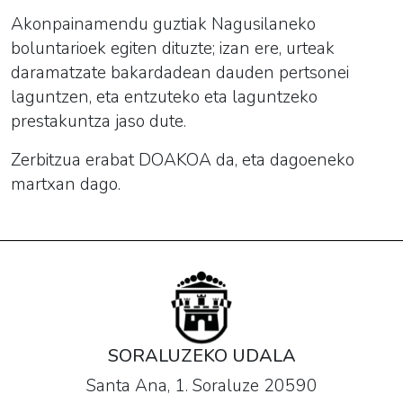
Akonpainamendu guztiak Nagusilaneko
boluntarioek egiten dituzte; izan ere, urteak
daramatzate bakardadean dauden pertsonei
laguntzen, eta entzuteko eta laguntzeko
prestakuntza jaso dute.
Zerbitzua erabat DOAKOA da, eta dagoeneko
martxan dago.
SORALUZEKO UDALA
Santa Ana, 1. Soraluze 20590