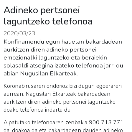
Adineko pertsonei
laguntzeko telefonoa
2020/03/23
Konfinamendu egun hauetan bakardadean
aurkitzen diren adineko pertsonei
emozionalki laguntzeko eta beraiekin
solasaldi atsegina izateko telefonoa jarri du
abian Nugusilan Elkarteak.
Koronabirusaren ondorioz bizi dugun egoeraren
aurrean, Nagusilan Elkarteak bakardadean
aurkitzen diren adineko pertsonei laguntzeko
doako telefonoa indartu du.
Aipatutako telefonoaren zenbakia 900 713 771
da, doakoa da eta bakardadean dauden adineko