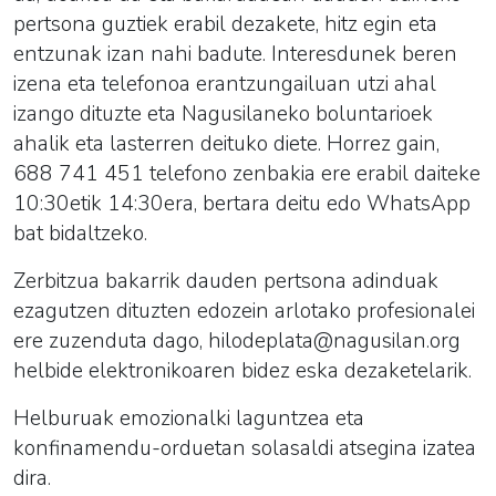
pertsona guztiek erabil dezakete, hitz egin eta
entzunak izan nahi badute. Interesdunek beren
izena eta telefonoa erantzungailuan utzi ahal
izango dituzte eta Nagusilaneko boluntarioek
ahalik eta lasterren deituko diete. Horrez gain,
688 741 451 telefono zenbakia ere erabil daiteke
10:30etik 14:30era, bertara deitu edo WhatsApp
bat bidaltzeko.
Zerbitzua bakarrik dauden pertsona adinduak
ezagutzen dituzten edozein arlotako profesionalei
ere zuzenduta dago, hilodeplata@nagusilan.org
helbide elektronikoaren bidez eska dezaketelarik.
Helburuak emozionalki laguntzea eta
konfinamendu-orduetan solasaldi atsegina izatea
dira.