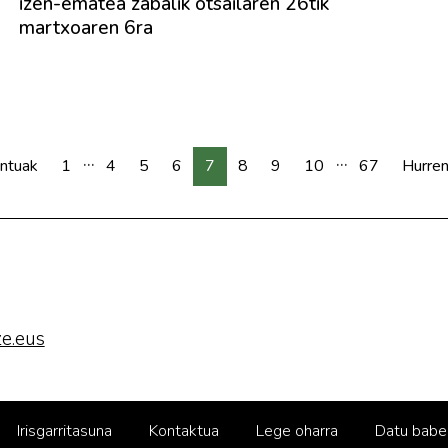
izen-ematea zabalik otsailaren 26tik
martxoaren 6ra
...
...
ntuak
1
4
5
6
7
8
9
10
67
Hurre
e.eus
Irisgarritasuna
Kontaktua
Lege oharra
Datu babe