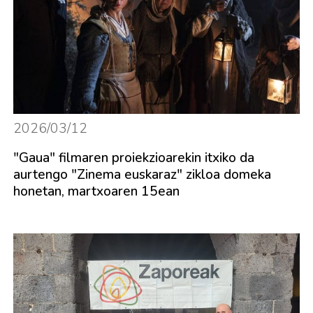
2026/03/12
"Gaua" filmaren proiekzioarekin itxiko da
aurtengo "Zinema euskaraz" zikloa domeka
honetan, martxoaren 15ean