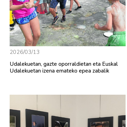
2026/03/13
Udalekuetan, gazte oporraldietan eta Euskal
Udalekuetan izena emateko epea zabalik