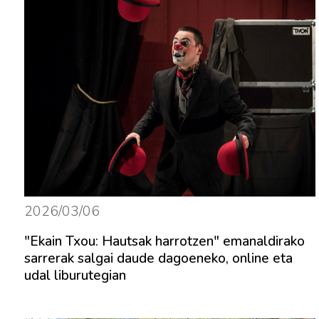
2026/03/06
"Ekain Txou: Hautsak harrotzen" emanaldirako
sarrerak salgai daude dagoeneko, online eta
udal liburutegian