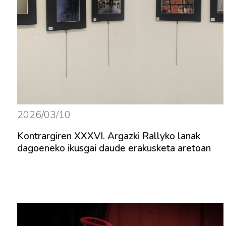
2026/03/10
Kontrargiren XXXVI. Argazki Rallyko lanak
dagoeneko ikusgai daude erakusketa aretoan