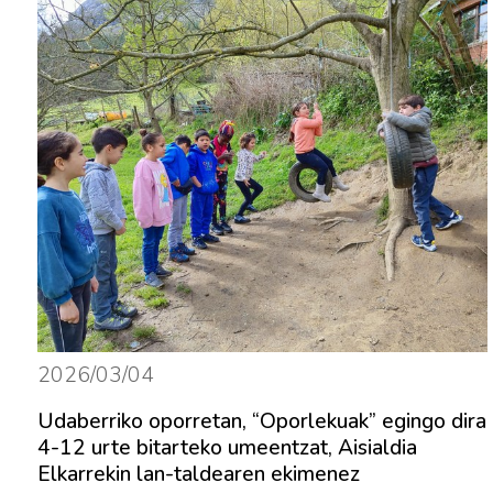
2026/03/04
Udaberriko oporretan, “Oporlekuak” egingo dira
4-12 urte bitarteko umeentzat, Aisialdia
Elkarrekin lan-taldearen ekimenez