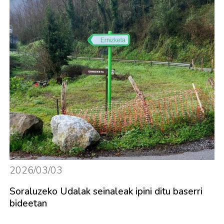
2026/03/03
Soraluzeko Udalak seinaleak ipini ditu baserri
bideetan