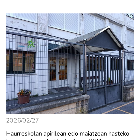
2026/02/27
Haurreskolan apirilean edo maiatzean hasteko