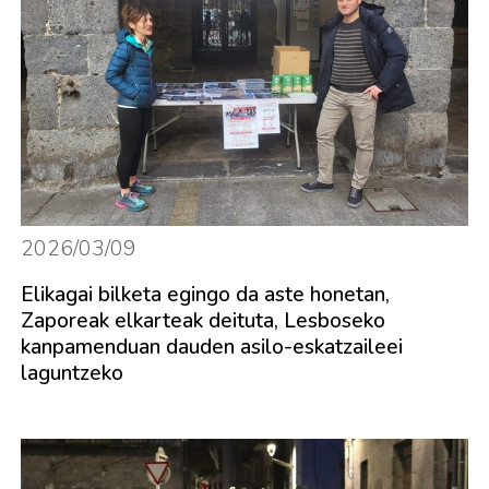
2026/03/09
Elikagai bilketa egingo da aste honetan,
Zaporeak elkarteak deituta, Lesboseko
kanpamenduan dauden asilo-eskatzaileei
laguntzeko