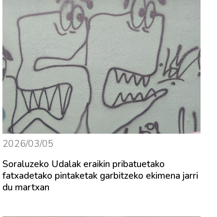
2026/03/05
Soraluzeko Udalak eraikin pribatuetako
fatxadetako pintaketak garbitzeko ekimena jarri
du martxan