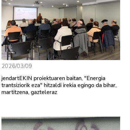
2026/03/09
jendartEKIN proiektuaren baitan, "Energia
trantsiziorik eza" hitzaldi irekia egingo da bihar,
martitzena, gazteleraz