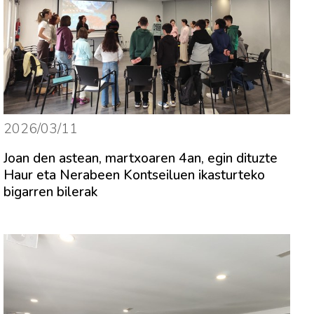
2026/03/11
Joan den astean, martxoaren 4an, egin dituzte
Haur eta Nerabeen Kontseiluen ikasturteko
bigarren bilerak