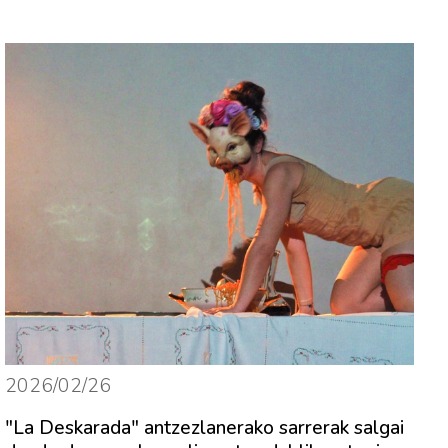
2026/02/26
"La Deskarada" antzezlanerako sarrerak salgai