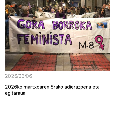
2026/03/06
2026ko martxoaren 8rako adierazpena eta
egitaraua