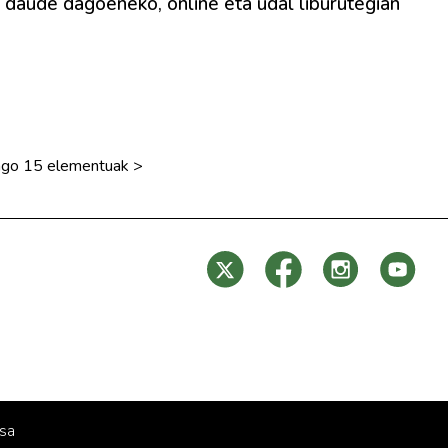
daude dagoeneko, online eta udal liburutegian
ngo 15 elementuak
>
sa