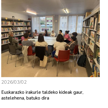
2026/03/02
Euskarazko irakurle taldeko kideak gaur,
astelehena, batuko dira