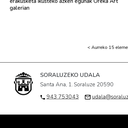
erakusketa ikusteko azken egunak Oreka Art
galerian
<
Aurreko 15 eleme
SORALUZEKO UDALA
Santa Ana, 1. Soraluze 20590
943 753043
udala@soraluz