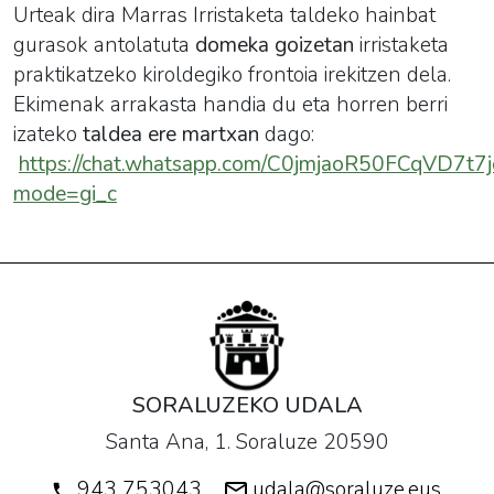
Urteak dira Marras Irristaketa taldeko hainbat
gurasok antolatuta
domeka goizetan
irristaketa
praktikatzeko kiroldegiko frontoia irekitzen dela.
Ekimenak arrakasta handia du eta horren berri
izateko
taldea ere martxan
dago:
https://chat.whatsapp.com/C0jmjaoR50FCqVD7t7
mode=gi_c
SORALUZEKO UDALA
Santa Ana, 1. Soraluze 20590
943 753043
udala@soraluze.eus