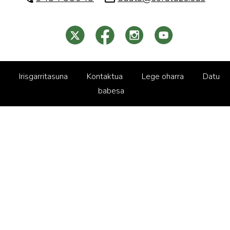
Irisgarritasuna
Kontaktua
Lege oharra
Datu
babesa