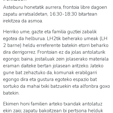
Asteburu honetatik aurrera, frontoia libre dagoen
zapatu arratsaldetan, 16:30-18:30 bitartean
irekitzea da asmoa.
Herriko ume, gazte eta familia guztiei zabalik
egotea da helburua. LH2tik beherako umeak (LH
2 barne) heldu erreferente batekin etorri beharko
dira derrigorrez. Frontoian ez da jolas antolaturik
egongo; baina, jostailuak zein jolaserako materiala
eraman daiteke bertan jolasean aritzeko. Jateko
gune bat zehaztuko da, komunak erabilgarri
egongo dira eta gustura egoteko espazio bat
sortuko da mahai txiki batzuekin eta alfonbra goxo
batekin.
Ekimen honi familien arteko txandak antolatuz
ekin zaio; zapatu bakoitzean bi pertsona helduk