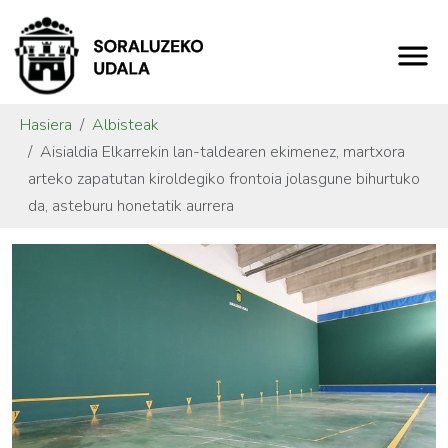
Hasiera
Albisteak
Aisialdia Elkarrekin lan-taldearen ekimenez, martxora
arteko zapatutan kiroldegiko frontoia jolasgune bihurtuko
da, asteburu honetatik aurrera