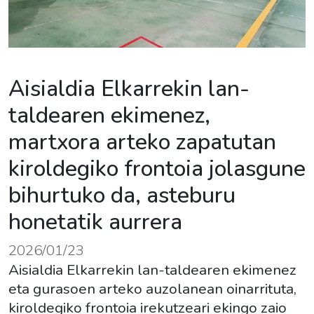
Aisialdia Elkarrekin lan-
taldearen ekimenez,
martxora arteko zapatutan
kiroldegiko frontoia jolasgune
bihurtuko da, asteburu
honetatik aurrera
2026/01/23
Aisialdia Elkarrekin lan-taldearen ekimenez
eta gurasoen arteko auzolanean oinarrituta,
kiroldegiko frontoia irekutzeari ekingo zaio