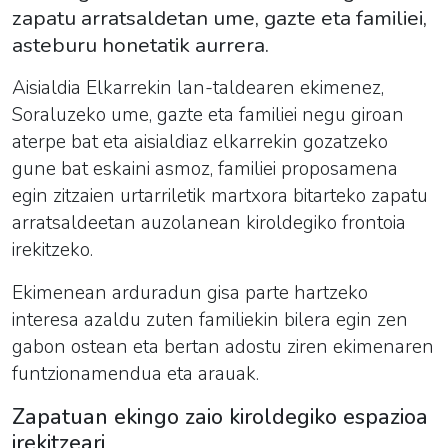
zapatu arratsaldetan ume, gazte eta familiei,
asteburu honetatik aurrera.
Aisialdia Elkarrekin lan-taldearen ekimenez,
Soraluzeko ume, gazte eta familiei negu giroan
aterpe bat eta aisialdiaz elkarrekin gozatzeko
gune bat eskaini asmoz, familiei proposamena
egin zitzaien urtarriletik martxora bitarteko zapatu
arratsaldeetan auzolanean kiroldegiko frontoia
irekitzeko.
Ekimenean arduradun gisa parte hartzeko
interesa azaldu zuten familiekin bilera egin zen
gabon ostean eta bertan adostu ziren ekimenaren
funtzionamendua eta arauak.
Zapatuan ekingo zaio kiroldegiko espazioa
irekitzeari