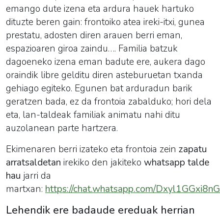
emango dute izena eta ardura hauek hartuko
dituzte beren gain: frontoiko atea ireki-itxi, gunea
prestatu, adosten diren arauen berri eman,
espazioaren giroa zaindu…. Familia batzuk
dagoeneko izena eman badute ere, aukera dago
oraindik libre gelditu diren asteburuetan txanda
gehiago egiteko. Egunen bat arduradun barik
geratzen bada, ez da frontoia zabalduko; hori dela
eta, lan-taldeak familiak animatu nahi ditu
auzolanean parte hartzera.
Ekimenaren berri izateko eta frontoia zein
zapatu
arratsaldetan
irekiko den jakiteko
whatsapp talde
hau
jarri da
martxan:
https://chat.whatsapp.com/Dxyl1GGxi8n
Lehendik ere badaude ereduak herrian