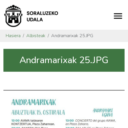
Hasiera
Albisteak
Andramarixak 25.JPG
Andramarixak 25.JPG