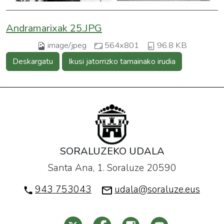
Andramarixak 25.JPG
image/jpeg
564x801
96.8 KB
Deskargatu
Ikusi jatorrizko tamainako irudia
SORALUZEKO UDALA
Santa Ana, 1. Soraluze 20590
943 753043
udala@soraluze.eus