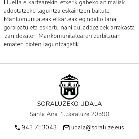
Huella elkartearekin, etxerik gabeko animaliak
adoptatzeko laguntza eskaintzen baitute.
Mankomunitateak elkarteak egindako lana
goraipatu eta eskertu nahi du, adopzioek arrakasta
izan dezaten Mankomunitatearen zerbitzuari
ematen dioten laguntzagatik.
SORALUZEKO UDALA
Santa Ana, 1. Soraluze 20590
943 753043
udala@soraluze.eus