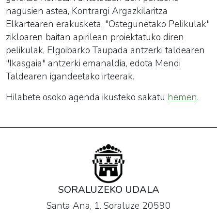
nagusien astea, Kontrargi Argazkilaritza
Elkartearen erakusketa, "Ostegunetako Pelikulak"
zikloaren baitan apirilean proiektatuko diren
pelikulak, Elgoibarko Taupada antzerki taldearen
"Ikasgaia" antzerki emanaldia, edota Mendi
Taldearen igandeetako irteerak.
Hilabete osoko
agenda
ikusteko sakatu
hemen
.
SORALUZEKO UDALA
Santa Ana, 1. Soraluze 20590