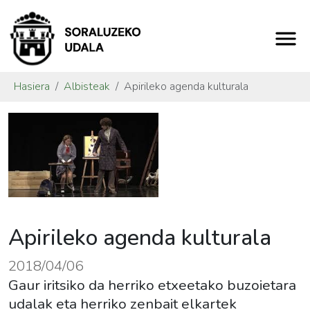
Hasiera
Albisteak
Apirileko agenda kulturala
Apirileko agenda kulturala
2018/04/06
Gaur iritsiko da herriko etxeetako buzoietara
udalak eta herriko zenbait elkartek