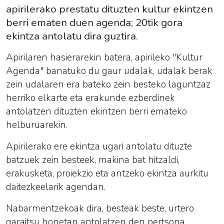
apirilerako prestatu dituzten kultur ekintzen
berri ematen duen agenda; 20tik gora
ekintza antolatu dira guztira.
Apirilaren hasierarekin batera, apirileko "Kultur
Agenda
" banatuko du gaur udalak, udalak berak
zein udalaren era bateko zein besteko laguntzaz
herriko elkarte eta erakunde ezberdinek
antolatzen dituzten ekintzen berri emateko
helburuarekin.
Apirilerako ere ekintza ugari antolatu dituzte
batzuek zein besteek, makina bat hitzaldi,
erakusketa, proiekzio eta antzeko ekintza aurkitu
daitezkeelarik agendan.
Nabarmentzekoak dira, besteak beste, urtero
garaitsu honetan antolatzen den pertsona