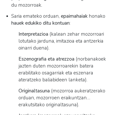
du mozorroak.
Saria emateko orduan,
epaimahaiak
honako
hauek edukiko ditu kontuan
:
Interpretazioa
(kalean zehar mozorroari
lotutako jarduna, imitazioa eta antzerkia
oinarri duena).
Eszenografia eta atrezzoa
(norbanakoek
jazten duten mozorroarekin batera
erabilitako osagarriak eta eszenara
ateratzeko baliabideen lanketa).
Originaltasuna
(mozorroa aukeratzerako
orduan, mozorroen eraikuntzan…
erakutsitako originaltasuna).