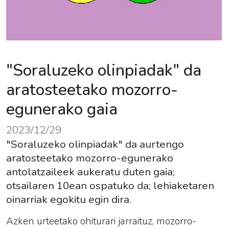
"Soraluzeko olinpiadak" da
aratosteetako mozorro-
egunerako gaia
2023/12/29
"Soraluzeko olinpiadak" da aurtengo
aratosteetako mozorro-egunerako
antolatzaileek aukeratu duten gaia;
otsailaren 10ean ospatuko da; lehiaketaren
oinarriak egokitu egin dira.
Azken urteetako ohiturari jarraituz, mozorro-