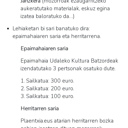
Janzkera
(mozorroak ezaugarritzeko
aukeratutako materialak, eskuz egina
izatea baloratuko da…)
Lehiaketan bi sari banatuko dira:
epaimahaiaren saria eta herritarrena.
Epaimahaiaren saria
Epaimahaia Udaleko Kultura Batzordeak
izendatutako 3 pertsonak osatuko dute.
1. Sailkatua: 300 euro.
2. Sailkatua: 200 euro.
3. Sailkatua: 100 euro.
Herritarren saria
Plaentxia.eus atarian herritarren bozka