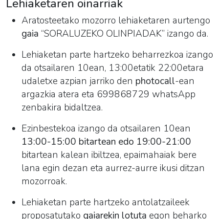
Lehiaketaren oinarriak
Aratosteetako
mozorro
lehiaketaren aurtengo
gaia
“
SORALUZEKO OLINPIADAK
” izango da.
Lehiaketan parte hartzeko beharrezkoa izango
da otsailaren 10ean, 13:00etatik 22:00etara
udaletxe azpian jarriko den
photocall
-ean
argazkia atera eta 699868729 whatsApp
zenbakira bidaltzea.
Ezinbestekoa izango da otsailaren 10ean
13:00-15:00 bitartean edo 19:00-21:00
bitartean kalean ibiltzea, epaimahaiak bere
lana egin dezan eta aurrez-aurre ikusi ditzan
mozorroak.
Lehiaketan parte hartzeko antolatzaileek
proposatutako
gaiarekin lotuta
egon beharko