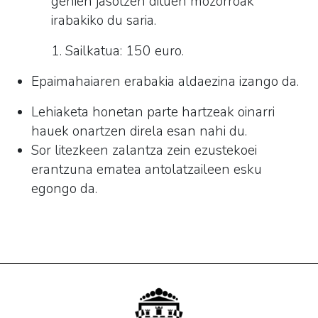
gehien jasotzen dituen mozorroak
irabakiko du saria.
1. Sailkatua: 150 euro.
Epaimahaiaren erabakia aldaezina izango da.
Lehiaketa honetan parte hartzeak oinarri
hauek onartzen direla esan nahi du.
Sor litezkeen zalantza zein ezustekoei
erantzuna ematea antolatzaileen esku
egongo da.