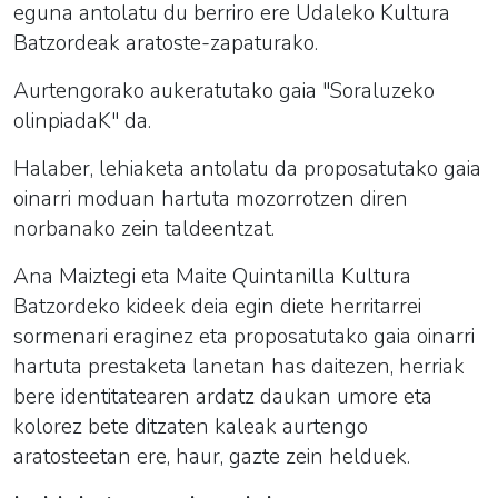
eguna antolatu du berriro ere Udaleko Kultura
Batzordeak aratoste-zapaturako.
Aurtengorako aukeratutako gaia "
Soraluzeko
olinpiadaK
" da.
Halaber, lehiaketa antolatu da proposatutako gaia
oinarri moduan hartuta
mozorro
tzen diren
norbanako zein taldeentzat.
Ana Maiztegi eta Maite Quintanilla Kultura
Batzordeko kideek deia egin diete herritarrei
sormenari eraginez eta proposatutako gaia oinarri
hartuta prestaketa lanetan has daitezen, herriak
bere identitatearen ardatz daukan umore eta
kolorez bete ditzaten kaleak aurtengo
aratosteetan ere, haur, gazte zein helduek.