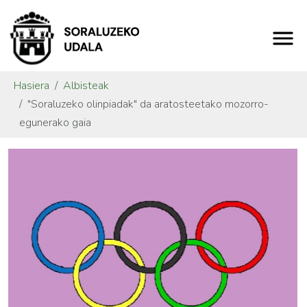
Hasiera
Albisteak
"Soraluzeko olinpiadak" da aratosteetako mozorro-
egunerako gaia