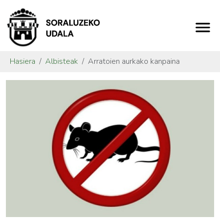
Hasiera
Albisteak
Arratoien aurkako kanpaina