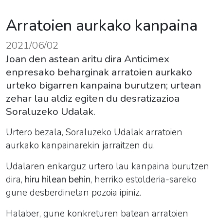
Arratoien aurkako kanpaina
2021/06/02
Joan den astean aritu dira Anticimex
enpresako beharginak arratoien aurkako
urteko bigarren kanpaina burutzen; urtean
zehar lau aldiz egiten du desratizazioa
Soraluzeko Udalak.
Urtero bezala, Soraluzeko Udalak arratoien
aurkako kanpainarekin jarraitzen du.
Udalaren enkarguz urtero lau kanpaina burutzen
dira,
hiru hilean behin
, herriko estolderia-sareko
gune desberdinetan pozoia ipiniz.
Halaber, gune konkreturen batean arratoien