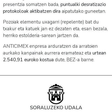
presentzia somatzen bada,
puntualki desratizazio
protokoloak aktibatzen dira
aipatutako guneetan.
Pozoiak elementu uxagarri (repelente) bat du
txakur eta katuek jan ez dezaten eta, esan bezala,
herriko estolderia-sarean jartzen da.
ANTICIMEX enpresa arduratzen da arratoien
aurkako kanpainak aurrera eramateaz eta
urtean
2.540,91 euroko kostua
dute, BEZ-a barne.
SORALUZEKO UDALA