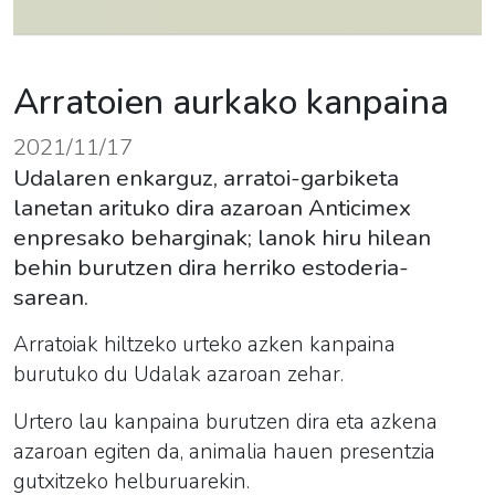
Arratoien aurkako kanpaina
2021/11/17
Udalaren enkarguz, arratoi-garbiketa
lanetan arituko dira azaroan Anticimex
enpresako beharginak; lanok hiru hilean
behin burutzen dira herriko estoderia-
sarean.
Arratoiak hiltzeko urteko azken kanpaina
burutuko du Udalak azaroan zehar.
Urtero lau kanpaina burutzen dira eta azkena
azaroan egiten da, animalia hauen presentzia
gutxitzeko helburuarekin.