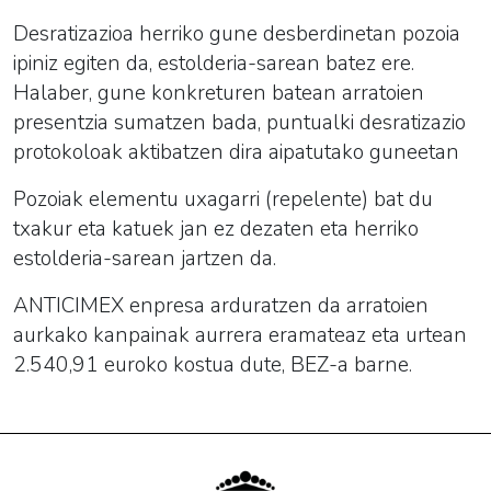
Desratizazioa herriko gune desberdinetan pozoia
ipiniz egiten da, estolderia-sarean batez ere.
Halaber, gune konkreturen batean arratoien
presentzia sumatzen bada, puntualki desratizazio
protokoloak aktibatzen dira aipatutako guneetan
Pozoiak elementu uxagarri (repelente) bat du
txakur eta katuek jan ez dezaten eta herriko
estolderia-sarean jartzen da.
ANTICIMEX enpresa arduratzen da arratoien
aurkako kanpainak aurrera eramateaz eta urtean
2.540,91 euroko kostua dute, BEZ-a barne.