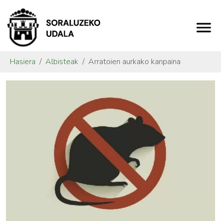
Hasiera
Albisteak
Arratoien aurkako kanpaina