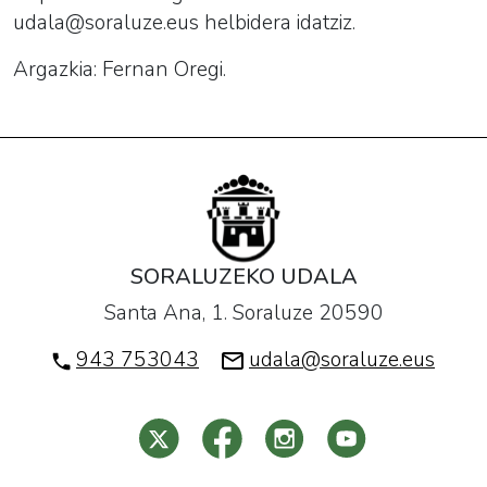
udala@soraluze.eus helbidera idatziz.
Argazkia: Fernan Oregi.
SORALUZEKO UDALA
Santa Ana, 1. Soraluze 20590
943 753043
udala@soraluze.eus