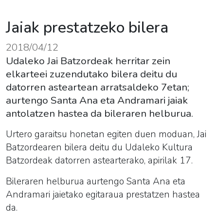
Jaiak prestatzeko bilera
2018/04/12
Udaleko Jai Batzordeak herritar zein
elkarteei zuzendutako bilera deitu du
datorren asteartean arratsaldeko 7etan;
aurtengo Santa Ana eta Andramari jaiak
antolatzen hastea da bileraren helburua.
Urtero garaitsu honetan egiten duen moduan, Jai
Batzordearen bilera deitu du Udaleko Kultura
Batzordeak datorren astearterako, apirilak 17.
Bileraren helburua aurtengo Santa Ana eta
Andramari jaietako egitaraua prestatzen hastea
da.