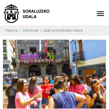
Hasiera
Albisteak
Jaiak prestatzeko bilera