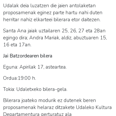
Udalak deia luzatzen die jaien antolaketan
proposamenak eginez parte hartu nahi duten
herritar nahiz elkarteei bilerara etor daitezen.
Santa Ana jaiak uztailaren 25, 26, 27 eta 28an
egingo dira; Andra Mariak, aldiz, abuztuaren 15,
16 eta 17an.
Jai Batzordearen bilera
Eguna: Apirilak 17, asteartea.
Ordua:19:00 h.
Tokia: Udaletxeko bilera-gela.
Bilerara joateko modurik ez dutenek beren
proposamenak helaraz ditzakete Udaleko Kultura
Departamentura gerturatuz ala