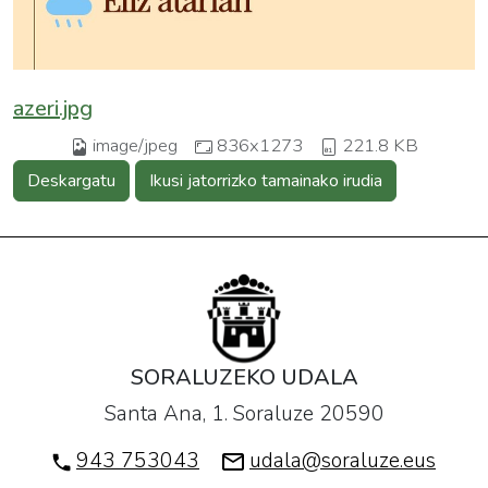
azeri.jpg
image/jpeg
836x1273
221.8 KB
Deskargatu
Ikusi jatorrizko tamainako irudia
SORALUZEKO UDALA
Santa Ana, 1. Soraluze 20590
943 753043
udala@soraluze.eus