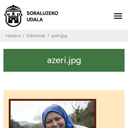
Hasiera
Albisteak
azeri.jpg
azeri.jpg