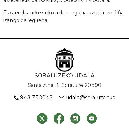
astelehetik barixakura, 9:00etatik 14:00tara.
Eskaerak aurkezteko azken eguna uztailaren 16a
izango da, eguena.
SORALUZEKO UDALA
Santa Ana, 1. Soraluze 20590
943 753043
udala@soraluze.eus