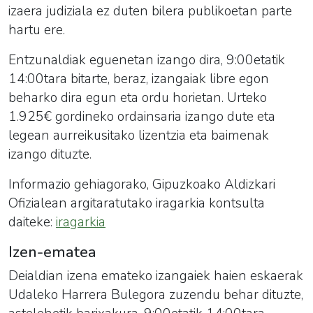
izaera judiziala ez duten bilera publikoetan parte
hartu ere.
Entzunaldiak eguenetan izango dira, 9:00etatik
14:00tara bitarte, beraz, izangaiak libre egon
beharko dira egun eta ordu horietan. Urteko
1.925€ gordineko ordainsaria izango dute eta
legean aurreikusitako lizentzia eta baimenak
izango dituzte.
Informazio gehiagorako, Gipuzkoako Aldizkari
Ofizialean argitaratutako iragarkia kontsulta
daiteke:
iragarkia
Izen-ematea
Deialdian izena emateko izangaiek haien eskaerak
Udaleko Harrera Bulegora zuzendu behar dituzte,