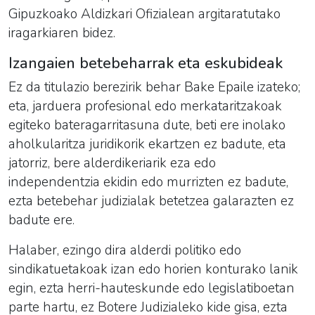
Gipuzkoako Aldizkari Ofizialean argitaratutako
iragarkiaren bidez.
Izangaien betebeharrak eta eskubideak
Ez da titulazio berezirik behar Bake Epaile izateko;
eta, jarduera profesional edo merkataritzakoak
egiteko bateragarritasuna dute, beti ere inolako
aholkularitza juridikorik ekartzen ez badute, eta
jatorriz, bere alderdikeriarik eza edo
independentzia ekidin edo murrizten ez badute,
ezta betebehar judizialak betetzea galarazten ez
badute ere.
Halaber, ezingo dira alderdi politiko edo
sindikatuetakoak izan edo horien konturako lanik
egin, ezta herri-hauteskunde edo legislatiboetan
parte hartu, ez Botere Judizialeko kide gisa, ezta