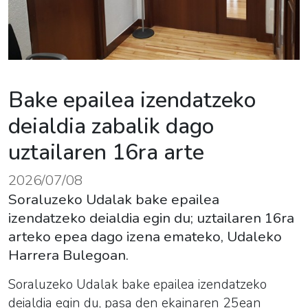
Bake epailea izendatzeko
deialdia zabalik dago
uztailaren 16ra arte
2026/07/08
Soraluzeko Udalak bake epailea
izendatzeko deialdia egin du; uztailaren 16ra
arteko epea dago izena emateko, Udaleko
Harrera Bulegoan.
Soraluzeko Udalak bake epailea izendatzeko
deialdia egin du, pasa den ekainaren 25ean