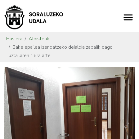
Hasiera
Albisteak
Bake epailea izendatzeko deialdia zabalik dago
uztailaren 16ra arte