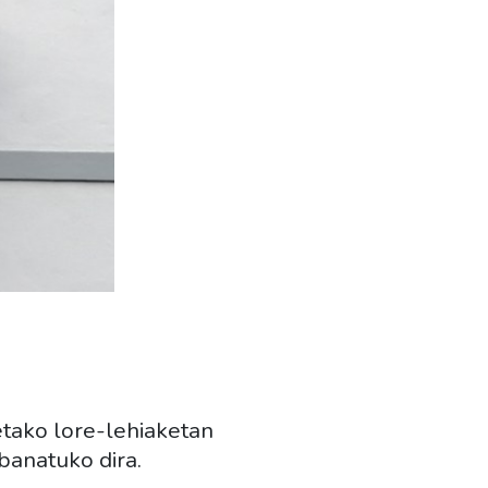
etako lore-lehiaketan
banatuko dira.