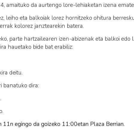
 24, amaituko da aurtengo lore-lehiaketan izena emate
z, leiho eta balkoiak lorez hornitzeko ohitura berres
errak kolorez janztearekin batera.
o, parte hartzailearen izen-abizenak eta balkoi edo l
a hauetako bide bat erabiliz:
ra deitu.
i banatuko dira:
.
o.
en 11n egingo da goizeko 11:00etan Plaza Berrian.