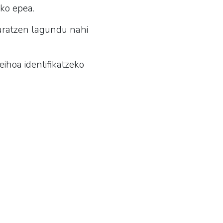
ko epea.
kuratzen lagundu nahi
eihoa identifikatzeko