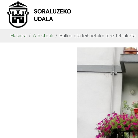
Hasiera
Albisteak
Balkoi eta leihoetako lore-lehiaketa