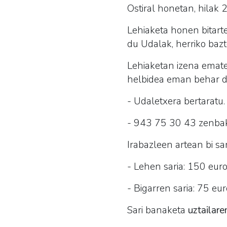
Ostiral honetan, hilak
Lehiaketa honen bitarte
du Udalak, herriko bazt
Lehiaketan izena ematek
helbidea eman behar dir
- Udaletxera bertaratu.
- 943 75 30 43 zenbaki
Irabazleen artean bi sar
- Lehen saria: 150 euro
- Bigarren saria: 75 eur
Sari banaketa
uztailar