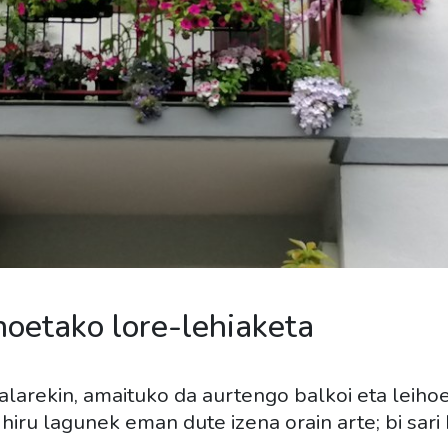
ihoetako lore-lehiaketa
ralarekin, amaituko da aurtengo balkoi eta leiho
iru lagunek eman dute izena orain arte; bi sari 