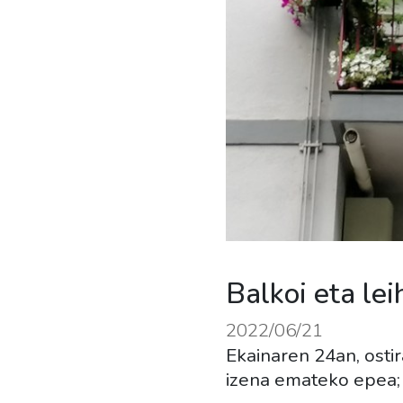
Balkoi eta le
2022/06/21
Ekainaren 24an, osti
izena emateko epea; h