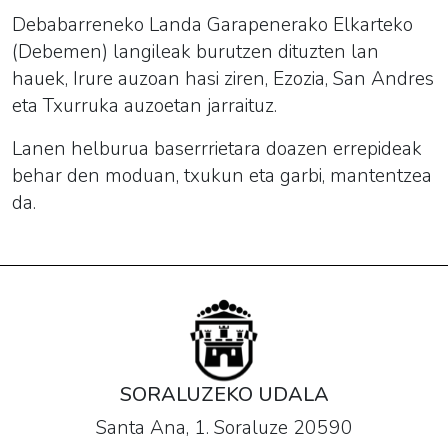
Debabarreneko Landa Garapenerako Elkarteko
(Debemen) langileak burutzen dituzten lan
hauek, Irure auzoan hasi ziren, Ezozia, San Andres
eta Txurruka auzoetan jarraituz.
Lanen helburua baserrrietara doazen errepideak
behar den moduan, txukun eta garbi, mantentzea
da.
SORALUZEKO UDALA
Santa Ana, 1. Soraluze 20590