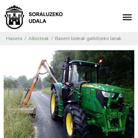
Hasiera
Albisteak
Baserri bideak garbitzeko lanak