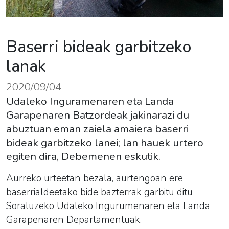
Baserri bideak garbitzeko
lanak
2020/09/04
Udaleko Inguramenaren eta Landa
Garapenaren Batzordeak jakinarazi du
abuztuan eman zaiela amaiera baserri
bideak garbitzeko lanei; lan hauek urtero
egiten dira, Debemenen eskutik.
Aurreko urteetan bezala, aurtengoan ere
baserrialdeetako bide bazterrak garbitu ditu
Soraluzeko Udaleko Ingurumenaren eta Landa
Garapenaren Departamentuak.