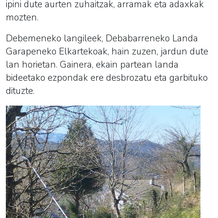
ipini dute aurten zuhaitzak, arramak eta adaxkak
mozten.
Debemeneko langileek, Debabarreneko Landa
Garapeneko Elkartekoak, hain zuzen, jardun dute
lan horietan. Gainera, ekain partean landa
bideetako ezpondak ere desbrozatu eta garbituko
dituzte.