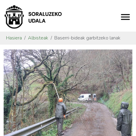
Hasiera
Albisteak
Baserri-bideak garbitzeko lanak