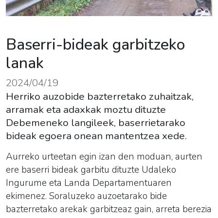
Baserri-bideak garbitzeko
lanak
2024/04/19
Herriko auzobide bazterretako zuhaitzak,
arramak eta adaxkak moztu dituzte
Debemeneko langileek, baserrietarako
bideak egoera onean mantentzea xede.
Aurreko urteetan egin izan den moduan, aurten
ere baserri bideak garbitu dituzte Udaleko
Ingurume eta Landa Departamentuaren
ekimenez. Soraluzeko auzoetarako bide
bazterretako arekak garbitzeaz gain, arreta berezia