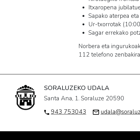
Itxaropena jubilatu
Sapako aterpea eta
Ur-txorrotak (10:0
Sagar errekako pot
Norbera eta ingurukoak 
112 telefono zenbakira
SORALUZEKO UDALA
Santa Ana, 1. Soraluze 20590
943 753043
udala@soraluz