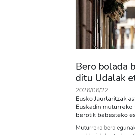
Bero bolada b
ditu Udalak e
2026/06/22
Eusko Jaurlaritzak a
Euskadin muturreko t
berotik babesteko es
Muturreko bero egunak i