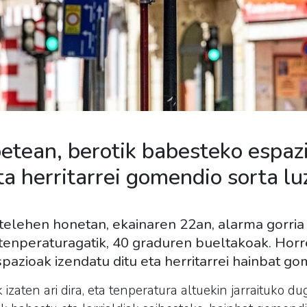
etean, berotik babesteko espaz
ta herritarrei gomendio sorta lu
stelehen honetan, ekainaren 22an, alarma gorria
enperaturagatik, 40 graduren bueltakoak. Horre
pazioak izendatu ditu eta herritarrei hainbat go
zaten ari dira, eta tenperatura altuekin jarraituko 