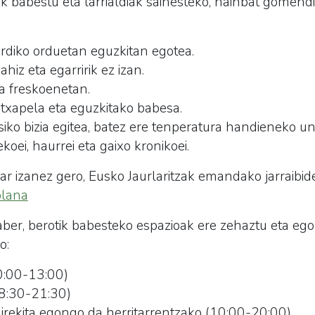
tik babestu eta larrialdiak saihesteko, hainbat gomendi
rdiko orduetan eguzkitan egotea.
hiz eta egarririk ez izan.
ta freskoenetan.
, txapela eta eguzkitako babesa.
isiko bizia egitea, batez ere tenperatura handieneko u
koei, haurrei eta gaixo kronikoei.
 izanez gero, Eusko Jaurlaritzak emandako jarraibid
plana
er, berotik babesteko espazioak ere zehaztu eta egok
o:
10:00-13:00)
08:30-21:30)
a irekita egongo da herritarrentzako (10:00-20:00)