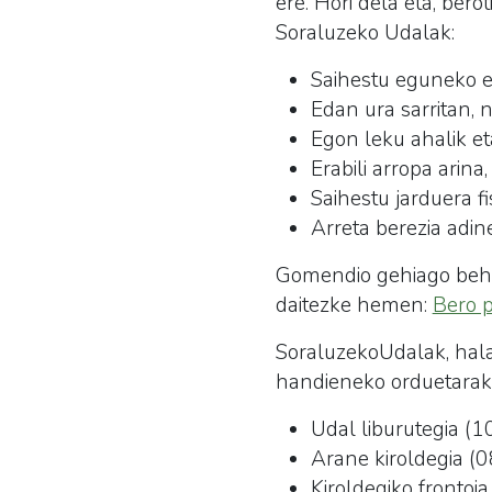
ere. Hori dela eta, bero
Soraluzeko Udalak:
Saihestu eguneko e
Edan ura sarritan, na
Egon leku ahalik e
Erabili arropa arina
Saihestu jarduera f
Arreta berezia adine
Gomendio gehiago behar
daitezke hemen:
Bero 
SoraluzekoUdalak, halab
handieneko orduetarak
Udal liburutegia (
Arane kiroldegia (
Kiroldegiko frontoi