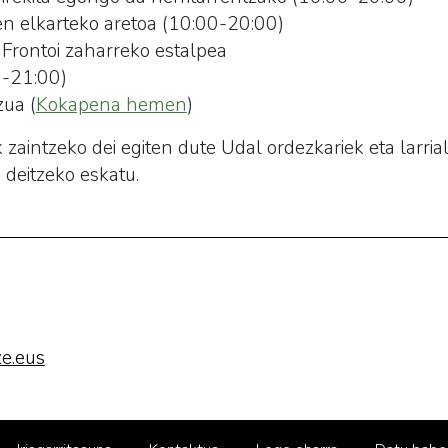
en elkarteko aretoa (10:00-20:00)
 Frontoi zaharreko estalpea
0-21:00)
zua (
Kokapena hemen
)
zaintzeko dei egiten dute Udal ordezkariek eta larrial
 deitzeko eskatu.
e.eus