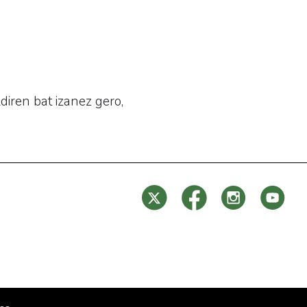
diren bat izanez gero,