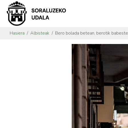
Hasiera
Albisteak
Bero bolada betean, berotik babestek