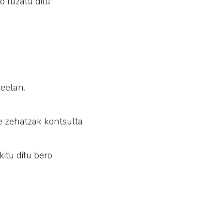
o luzatu ditu
neetan.
e zehatzak kontsulta
itu ditu bero