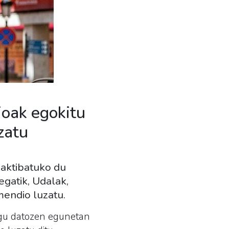
ioak egokitu
zatu
 aktibatuko du
gatik, Udalak,
mendio luzatu.
dugu datozen egunetan