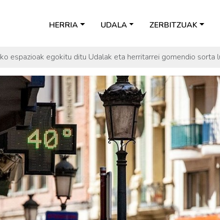
HERRIA
UDALA
ZERBITZUAK
o espazioak egokitu ditu Udalak eta herritarrei gomendio sorta l