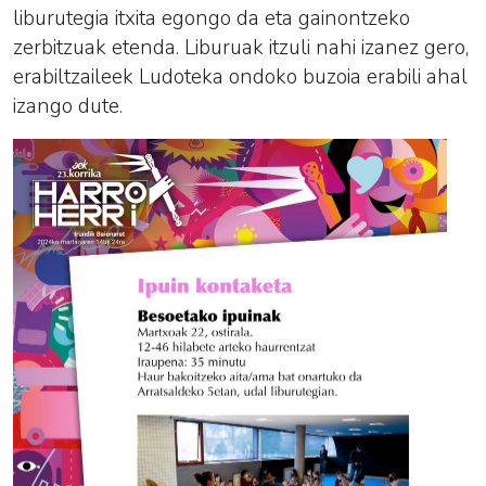
liburutegia itxita egongo da eta gainontzeko
zerbitzuak etenda. Liburuak itzuli nahi izanez gero,
erabiltzaileek Ludoteka ondoko buzoia erabili ahal
izango dute.