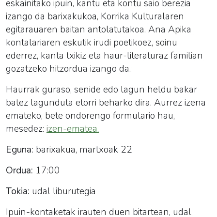
eskainitako ipuin, kantu eta kontu saio berezia
izango da barixakukoa, Korrika Kulturalaren
egitarauaren baitan antolatutakoa. Ana Apika
kontalariaren eskutik i
rudi poetikoez, soinu
ederrez, kanta txikiz eta haur-literaturaz familian
gozatzeko hitzordua izango da.
Haurrak guraso, senide edo lagun heldu bakar
batez lagunduta etorri beharko dira. Aurrez izena
emateko, bete ondorengo formulario hau,
mesedez:
izen-ematea.
Eguna:
barixakua, martxoak 22
Ordua:
17:00
Tokia:
udal liburutegia
Ipuin-kontaketak irauten duen bitartean, udal