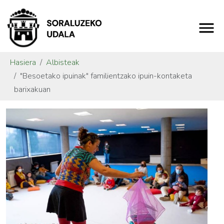
Hasiera
Albisteak
"Besoetako ipuinak" familientzako ipuin-kontaketa
barixakuan