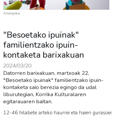
AnaApika
"Besoetako ipuinak"
familientzako ipuin-
kontaketa barixakuan
2024/03/20
Datorren barixakuan, martxoak 22,
"Besoetako ipuinak" familientzako ipuin-
kontaketa saio berezia egingo da udal
liburutegian, Korrika Kulturalaren
egitarauaren baitan.
12-46 hilabete arteko haurrei eta haien gurasoei