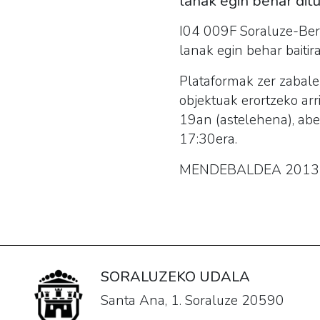
lanak egin behar dit
I04 009F Soraluze-Berg
lanak egin behar baitira
Plataformak zer zabaler
objektuak erortzeko arr
19an (astelehena), abe
17:30era.
MENDEBALDEA 2013 ald
SORALUZEKO UDALA
Santa Ana, 1. Soraluze 20590