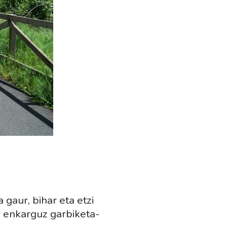
 gaur, bihar eta etzi
n enkarguz garbiketa-