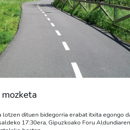
n mozketa
lotzen dituen bidegorria erabat itxita egongo da
tsaldeko 17:30era, Gipuzkoako Foru Aldundiare