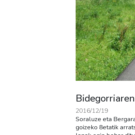
Bidegorriare
2016/12/19
Soraluze eta Bergara 
goizeko 8etatik arra