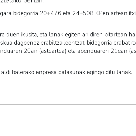
uztelako bertan.
ara bidegorria 20+476 eta 24+508 KPen artean itxi 
.
a duen ikusita, eta lanak egiten ari diren bitartean ha
iskua dagoenez erabiltzaileentzat, bidegorria erabat 
nduaren 20an (asteartea) eta abenduaren 21ean (as
i baterako enpresa batasunak egingo ditu lanak.