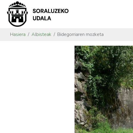
Hasiera
Albisteak
Bidegorriaren mozketa