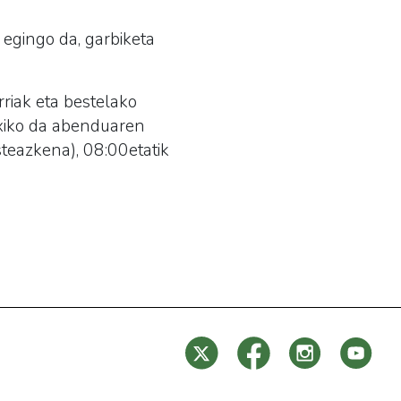
egingo da, garbiketa
rriak eta bestelako
itxiko da abenduaren
teazkena), 08:00etatik