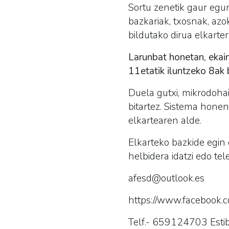
Sortu zenetik gaur egun
bazkariak, txosnak, azo
bildutako dirua elkarter
Larunbat honetan, ekai
11etatik iluntzeko 8ak 
Duela gutxi, mikrodoha
bitartez. Sistema honen
elkartearen alde.
Elkarteko bazkide egin
helbidera idatzi edo tel
afesd@outlook.es
https://www.facebook.c
Telf.- 659124703 Estib