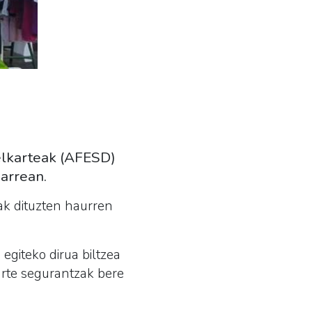
elkarteak (AFESD)
arrean.
ak dituzten haurren
giteko dirua biltzea
izarte segurantzak bere