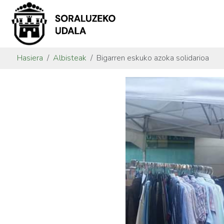
Hasiera
Albisteak
Bigarren eskuko azoka solidarioa