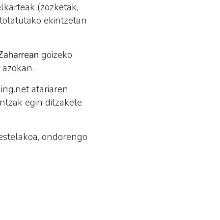
elkarteak (zozketak,
ntolatutako ekintzetan
Zaharrean
goizeko
 azokan.
ing.net atariaren
ntzak egin ditzakete
bestelakoa, ondorengo