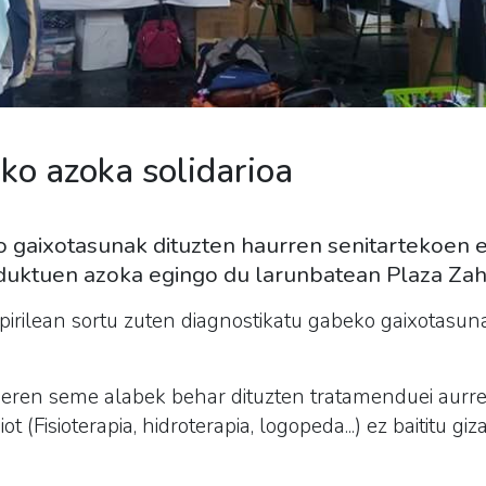
ko azoka solidarioa
o gaixotasunak dituzten haurren senitartekoen 
duktuen azoka egingo du larunbatean Plaza Zah
pirilean sortu zuten diagnostikatu gabeko gaixotasun
eren seme alabek behar dituzten tratamenduei aurre e
ot (Fisioterapia, hidroterapia, logopeda...) ez baititu g