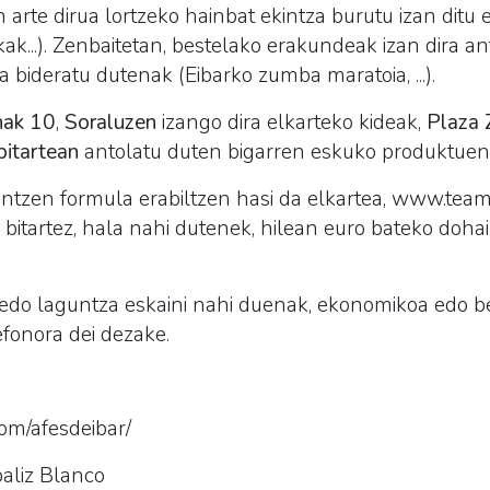
 arte dirua lortzeko hainbat ekintza burutu izan ditu 
kak...). Zenbaitetan, bestelako erakundeak izan dira a
a bideratu dutenak (Eibarko zumba maratoia, ...).
nak 10
,
Soraluzen
izango dira elkarteko kideak,
Plaza 
bitartean
antolatu duten bigarren eskuko produktuen
intzen formula erabiltzen hasi da elkartea, www.team
 bitartez, hala nahi dutenek, hilean euro bateko dohai
 edo laguntza eskaini nahi duenak, ekonomikoa edo 
efonora dei dezake.
om/afesdeibar/
aliz Blanco