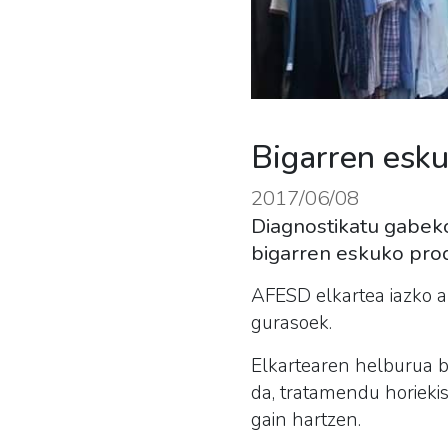
Bigarren esku
2017/06/08
Diagnostikatu gabek
bigarren eskuko pro
AFESD elkartea iazko a
gurasoek.
Elkartearen helburua b
da, tratamendu horiekisi
gain hartzen.